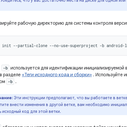
 Убедитесь, что у вас достаточно места на диске для одной или
зируйте рабочую директорию для системы контроля верси
init
--partial-clone
--no-use-superproject
-b
android-l
р
-b
используется для идентификации инициализируемой в
 в разделе
«Теги исходного кода и сборки»
. Используйте и
ром
-b
.
чание:
Эти инструкции предполагают, что вы работаете в ветк
отите внести изменения в другой ветке, вам необходимо инициа
ь исходный код для этой ветки.