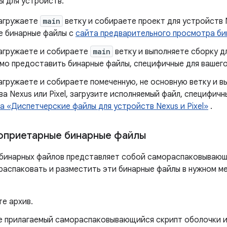
ы для устройств:
загружаете
main
ветку и собираете проект для устройств N
е бинарные файлы с
сайта предварительного просмотра би
загружаете и собираете
main
ветку и выполняете сборку д
мо предоставить бинарные файлы, специфичные для вашего
агружаете и собираете помеченную, не основную ветку и в
а Nexus или Pixel, загрузите исполняемый файл, специфичн
а «Диспетчерские файлы для устройств Nexus и Pixel»
.
оприетарные бинарные файлы
бинарных файлов представляет собой самораспаковывающ
 распаковать и разместить эти бинарные файлы в нужном м
е архив.
е прилагаемый самораспаковывающийся скрипт оболочки и