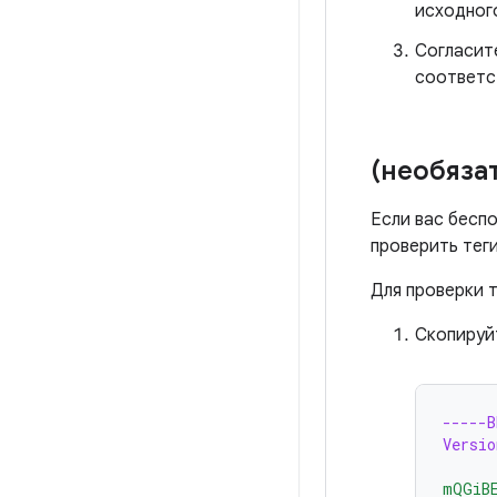
исходног
Согласит
соответс
(необяза
Если вас бесп
проверить теги
Для проверки т
Скопируй
-----
Versio
mQGiB