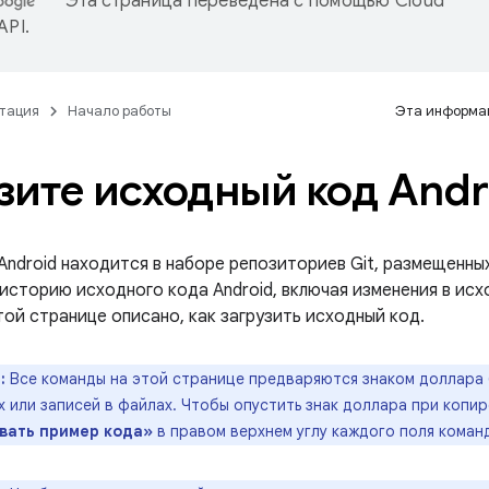
Эта страница переведена с помощью
Cloud
 API
.
тация
Начало работы
Эта информац
зите исходный код Andr
ndroid находится в наборе репозиториев Git, размещенных
историю исходного кода Android, включая изменения в исх
той странице описано, как загрузить исходный код.
:
Все команды на этой странице предваряются знаком доллара (
 или записей в файлах. Чтобы опустить знак доллара при копи
вать пример кода»
в правом верхнем углу каждого поля коман