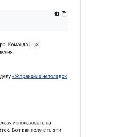
ера. Команда
-j8
шения.
зделу
«Устранение неполадок
ельзя использовать на
тек. Вот как получить эти