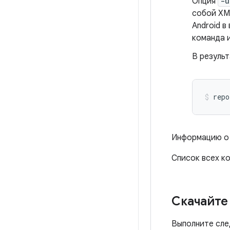
Опция
-u
собой XM
Android в
команда 
В резуль
repo
Информацию о
Список всех к
Скачайте
Выполните сле