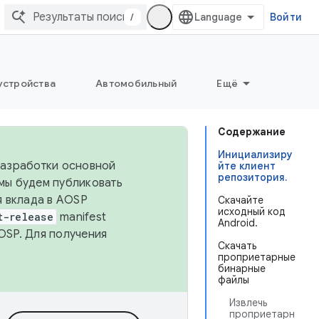
/
Войти
устройства
Автомобильный
Ещё
Содержание
Инициализиру
 разработки основной
йте клиент
репозитория.
 мы будем публиковать
я вклада в AOSP
Скачайте
исходный код
t-release
manifest
Android.
OSP. Для получения
Скачать
проприетарные
бинарные
файлы
Извлечь
проприетарн