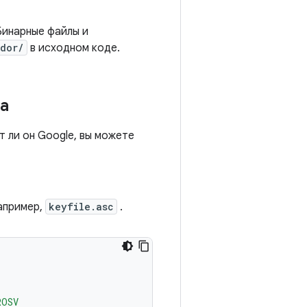
Бинарные файлы и
dor/
в исходном коде.
а
т ли он Google, вы можете
апример,
keyfile.asc
.
ROSV