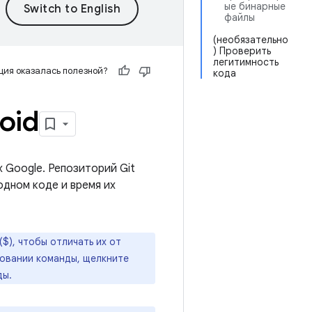
ые бинарные
файлы
(необязательно
) Проверить
легитимность
ия оказалась полезной?
кода
oid
 Google. Репозиторий Git
одном коде и время их
$), чтобы отличать их от
ровании команды, щелкните
ды.