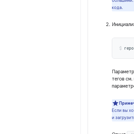
большими.
кода.
Инициали
repo
Парамет
тегов см.
парамет
Приме
Если вы х
и загрузит