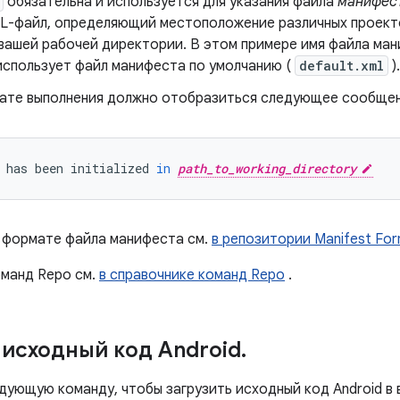
обязательна и используется для указания файла
манифес
L-файл, определяющий местоположение различных проекто
 вашей рабочей директории. В этом примере имя файла ман
использует файл манифеста по умолчанию (
default.xml
).
тате выполнения должно отобразиться следующее сообщен
has
been
initialized
in
path_to_working_directory
 формате файла манифеста см.
в репозитории Manifest Fo
оманд Repo см.
в справочнике команд Repo
.
 исходный код Android
.
дующую команду, чтобы загрузить исходный код Android в