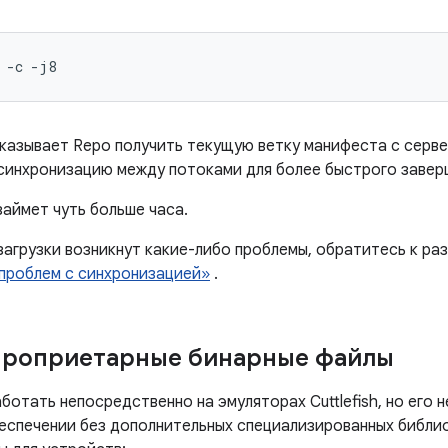
-c
-j8
казывает Repo получить текущую ветку манифеста с серв
синхронизацию между потоками для более быстрого завер
займет чуть больше часа.
загрузки возникнут какие-либо проблемы, обратитесь к ра
 проблем с синхронизацией»
.
проприетарные бинарные файлы
отать непосредственно на эмуляторах Cuttlefish, но его н
еспечении без дополнительных специализированных библио