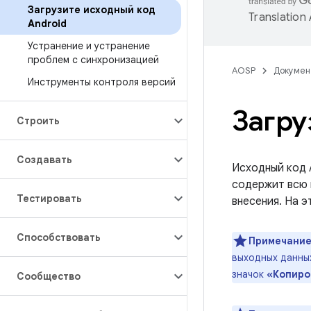
Загрузите исходный код
Translation
Android
Устранение и устранение
проблем с синхронизацией
AOSP
Докумен
Инструменты контроля версий
Загру
Строить
Создавать
Исходный код A
содержит всю 
Тестировать
внесения. На э
Способствовать
Примечание
выходных данных
значок
«Копиро
Сообщество