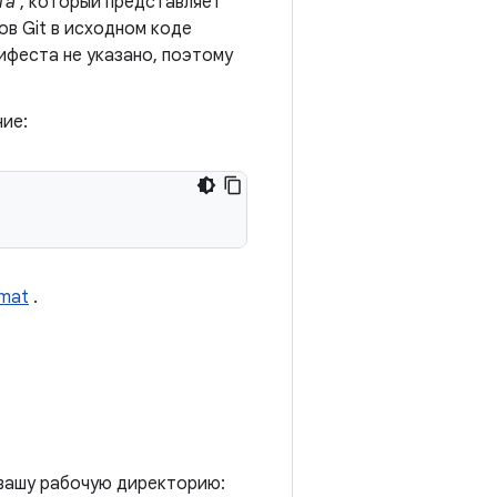
та
, который представляет
в Git в исходном коде
ифеста не указано, поэтому
ие:
rmat
.
 вашу рабочую директорию: