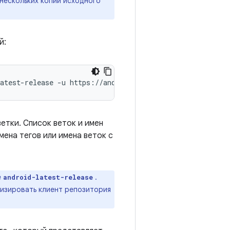
 нескольких копий исходного
й:
atest-release
-u
https://android.googlesource.com/platf
етки. Список веток и имен
мена тегов или имена веток с
е
.
android-latest-release
лизировать клиент репозитория