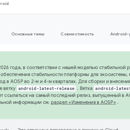
roid
Основные темы
Совместимость
Android-
2026 года, в соответствии с нашей моделью стабильной
я обеспечения стабильности платформы для экосистемы,
од в AOSP во 2-м и 4-м кварталах. Для сборки и внесени
е ветку
android-latest-release
. Ветка
android-lates
ет ссылаться на самый последний релиз, выпущенный в A
льной информации см.
раздел «Изменения в AOSP»
.