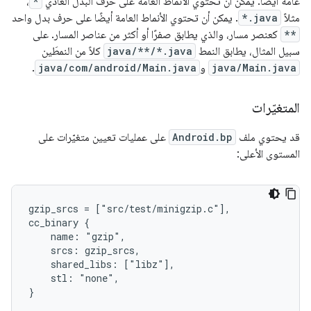
عامة أيضًا. يمكن أن تحتوي الأنماط العامة على حرف البدل العادي
*
،
مثلاً
*.java
. يمكن أن تحتوي الأنماط العامة أيضًا على حرف بدل واحد
**
كعنصر مسار، والذي يطابق صفرًا أو أكثر من عناصر المسار. على
سبيل المثال، يطابق النمط
java/**/*.java
كلاً من النمطَين
java/Main.java
و
java/com/android/Main.java
.
المتغيّرات
قد يحتوي ملف
Android.bp
على عمليات تعيين متغيّرات على
المستوى الأعلى:
gzip_srcs = ["src/test/minigzip.c"],

cc_binary {

    name: "gzip",

    srcs: gzip_srcs,

    shared_libs: ["libz"],

    stl: "none",
