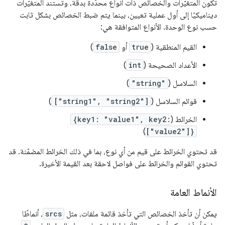
تكون المتغيّرات والخصائص ذات أنواع محدّدة بدقة، وتستند المتغيّرات
ديناميكيًا إلى أول عملية تعيين، بينما يتم ضبط الخصائص بشكل ثابت
حسب نوع الوحدة. الأنواع المتوافقة هي:
القيم المنطقية (
true
أو
false
)
الأعداد الصحيحة (
int
)
السلاسل (
"string"
)
قوائم السلاسل (
["string1", "string2"]
)
الخرائط (
{key1: "value1", key2:
)
["value2"]}
قد تحتوي الخرائط على قيم من أي نوع، بما في ذلك الخرائط المضمّنة. قد
تحتوي القوائم والخرائط على فواصل لاحقة بعد القيمة الأخيرة.
الأنماط العامة
يمكن أن تأخذ الخصائص التي تأخذ قائمة ملفات، مثل
srcs
، أنماطًا