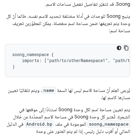
Soong، قد تتغيّر تفاصيل تفعيل مساحات الاسم.
يتيح Soong للوحدات في أدلة مختلفة تحديد الاسم نفسه، طالما أنّ كل
وحدة يتم تعريفها ضمن مساحة اسم منفصلة. يمكن للمطوّرين تعريف
مساحة اسم:
soong_namespace {

    imports: ["path/to/otherNamespace1", "path/to/
يُرجى العِلم أنّ مساحة الاسم ليس لها السمة
name
، ويتم تلقائيًا تعيين
مسارها كاسم لها.
يتم تعيين مساحة اسم لكل وحدة Soong استنادًا إلى موقعها في
الشجرة. تُعتبر كل وحدة Soong في مساحة الاسم المحدّدة من خلال
soong_namespace
الموجودة في ملف
Android.bp
في الدليل
الحالي أو أقرب دليل رئيس. إذا لم يتم العثور على وحدة