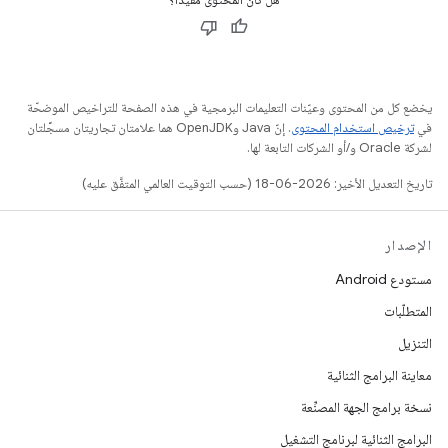
يخضع كل من المحتوى وعيّنات التعليمات البرمجية في هذه الصفحة للتراخيص الموضحّة
في
ترخيص استخدام المحتوى
. إنّ Java وOpenJDK هما علامتان تجاريتان مسجَّلتان
لشركة Oracle و/أو الشركات التابعة لها.
تاريخ التعديل الأخير: 2026-06-18 (حسب التوقيت العالمي المتفَّق عليه)
الإصدار
مستودع Android
المتطلّبات
التنزيل
معاينة البرامج الثنائية
نسخة برامج الجهة المصنِّعة
البرامج الثنائية لبرنامج التشغيل