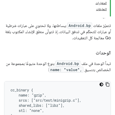
المتغيّرات
التعليقات
تتميّز ملفات
Android.bp
ببساطتها. ولا تحتوي على عبارات شرطية
أو عبارات للتحكّم في تدفق البيانات، إذ تتولّى منطق الإنشاء المكتوب بلغة
Go معالجة كل التعقيدات.
الوحدات
تبدأ الوحدة في ملف
Android.bp
بنوع الوحدة متبوعًا بمجموعة من
الخصائص بتنسيق
name: "value",
:
cc_binary {

    name: "gzip",

    srcs: ["src/test/minigzip.c"],

    shared_libs: ["libz"],

    stl: "none",
