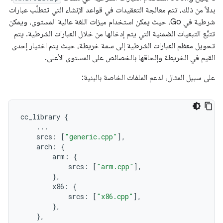
بدلاً من ذلك، تتم معالجة التعقيدات في قواعد الإنشاء التي تتطلّب عبارات
شرطية في Go، حيث يمكن استخدام ميزات اللغة عالية المستوى، ويمكن
تتبُّع التبعيات الضمنية التي يتم إدخالها من خلال العبارات الشرطية. يتم
تحويل معظم العبارات الشرطية إلى سمة خريطة، حيث يتم اختيار إحدى
القيم في الخريطة وإلحاقها بالخصائص على المستوى الأعلى.
على سبيل المثال، لدعم الملفات الخاصة بالبنية:
cc_library
{
...
srcs
:
[
"generic.cpp"
],
arch
:
{
arm
:
{
srcs
:
[
"arm.cpp"
],
},
x86
:
{
srcs
:
[
"x86.cpp"
],
},
},