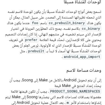
الوحدات المُنشأة مسبقًا
تسمح بعض أنواع الوحدات المُنشأة مسبقًا بأن يكون للوحدة الاسم نفسه
الذي تحمله نظيراتها المستندة إلى المصدر. على سبيل المثال، يمكن أن
يكون هناك
cc_prebuilt_binary
باسم
foo
عندما يكون هناك
cc_binary
بالاسم نفسه. يمنح ذلك المطوّرين المرونة في اختيار
الإصدار الذي سيتم تضمينه في منتجهم النهائي. إذا كان إعدادات التصميم
يحتوي على كلا الإصدارَين، تحدّد قيمة العلامة
prefer
في تعريف
الوحدة المُنشأة مسبقًا الإصدار الذي له الأولوية. يُرجى العِلم أنّ بعض
الوحدات المُنشأة مسبقًا لها أسماء لا تبدأ بـ
prebuilt
، مثل
.
android_app_import
وحدات مساحة الاسم
إلى أن يتم تحويل Android بالكامل من Make إلى Soong، يجب أن
يحدّد إعداد المنتج في Make قيمة
PRODUCT_SOONG_NAMESPACES
. يجب أن تكون قيمتها قائمة
مفصولة بمسافات لمساحات الاسم التي يصدّرها Soong إلى Make ليتم
إنشاؤها باستخدام الأمر
m
. بعد اكتمال عملية تحويل Android إلى