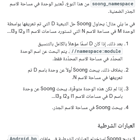
soong_namespace
من هذا النوع، تُعتبر الوحدة في مساحة الاسم
الجذر الضمنية.
في ما يلي مثال: يحاول Soong حل التبعية D التي تم تعريفها بواسطة
الوحدة M في مساحة الاسم N التي تستورد مساحات الاسم I1 وI2 وI3…
بعد ذلك، إذا كان D اسمًا مؤهلاً بالكامل بالتنسيق
//namespace:module
، يتم البحث عن اسم الوحدة
المحدّد في مساحة الاسم المحدّدة فقط.
بخلاف ذلك، يبحث Soong أولاً عن وحدة باسم D تم
تعريفها في مساحة الاسم N.
إذا لم تكن هذه الوحدة متوفّرة، يبحث Soong عن وحدة
باسم D في مساحات الاسم I1 وI2 وI3…
يبحث Soong في مساحة الاسم الجذر.
العبارات الشرطية
لا يتيح Soong استخدام العبارات الشرطية في ملفات
Android.bp
.