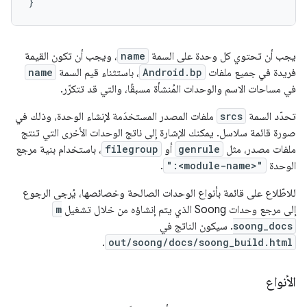
يجب أن تحتوي كل وحدة على السمة
name
، ويجب أن تكون القيمة
فريدة في جميع ملفات
Android.bp
، باستثناء قيم السمة
name
في مساحات الاسم والوحدات المُنشأة مسبقًا، والتي قد تتكرّر.
تحدّد السمة
srcs
ملفات المصدر المستخدَمة لإنشاء الوحدة، وذلك في
صورة قائمة سلاسل. يمكنك الإشارة إلى ناتج الوحدات الأخرى التي تنتج
ملفات مصدر، مثل
genrule
أو
filegroup
، باستخدام بنية مرجع
الوحدة
":<module-name>"
.
للاطّلاع على قائمة بأنواع الوحدات الصالحة وخصائصها، يُرجى الرجوع
إلى مرجع وحدات Soong الذي يتم إنشاؤه من خلال تشغيل
m
soong_docs
. سيكون الناتج في
.
out/soong/docs/soong_build.html
الأنواع