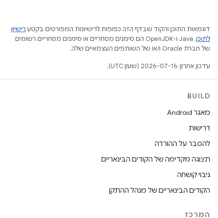
דוגמאות התוכן והקוד שבדף הזה כפופות לרישיונות המפורטים בקטע
רישיון
לתוכן
.‏ Java ו-OpenJDK הם סימנים מסחריים או סימנים מסחריים רשומים
של חברת Oracle ו/או של השותפים העצמאיים שלה.
עדכון אחרון: 2026-07-16 (שעון UTC).
BUILD
מאגר Android
דרישות
להסבר על ההורדה
תצוגה מקדימה של הקודים הבינאריים
גיבוי קושחה
הקודים הבינאריים של מנהל ההתקן
המרכז