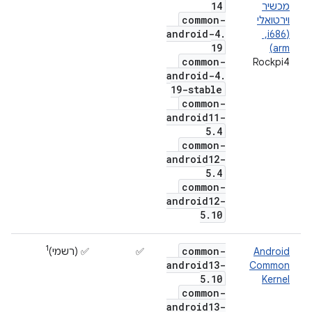
14
מכשיר
common-
וירטואלי
android-4
.
(i686, ‏
19
arm)
common-
Rockpi4
android-4
.
19-stable
common-
android11-
5
.
4
common-
android12-
5
.
4
common-
android12-
5
.
10
1
common-
Android
✅
‫✅ (רשמי)
android13-
Common
5
.
10
Kernel
common-
android13-