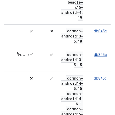
beagle-
x15-
android-4
.
19
common-
✅
❌
db845c
android13-
5
.
10
1
common-
db845c
✅
‫✅ (רשמי)
android13-
5
.
15
common-
❌
✅
db845c
android14-
5
.
15
common-
android14-
6
.
1
common-
android15-