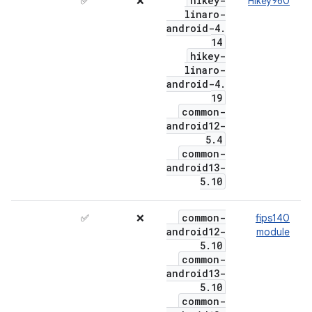
hikey-
✅
❌
Hikey960
linaro-
android-4
.
14
hikey-
linaro-
android-4
.
19
common-
android12-
5
.
4
common-
android13-
5
.
10
common-
✅
❌
fips140
android12-
module
5
.
10
common-
android13-
5
.
10
common-