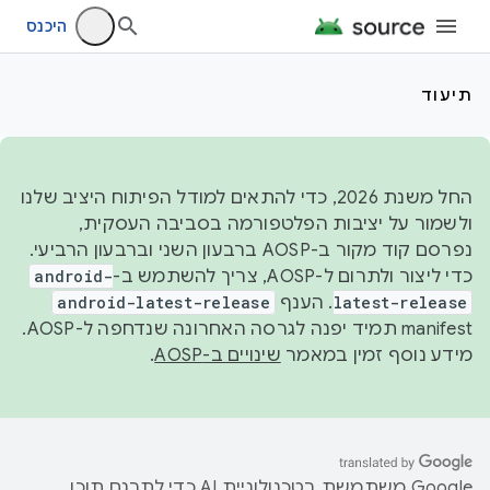
היכנס
תיעוד
החל משנת 2026, כדי להתאים למודל הפיתוח היציב שלנו
ולשמור על יציבות הפלטפורמה בסביבה העסקית,
נפרסם קוד מקור ב-AOSP ברבעון השני וברבעון הרביעי.
כדי ליצור ולתרום ל-AOSP, צריך להשתמש ב-
android-
latest-release
. הענף
android-latest-release
manifest תמיד יפנה לגרסה האחרונה שנדחפה ל-AOSP.
מידע נוסף זמין במאמר
שינויים ב-AOSP
.
‫Google משתמשת בטכנולוגיית AI כדי לתרגם תוכן