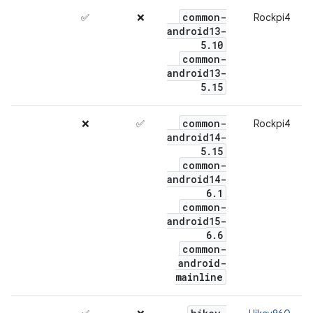
common-
✅
❌
Rockpi4
android13-
5
.
10
common-
android13-
5
.
15
common-
❌
✅
Rockpi4
android14-
5
.
15
common-
android14-
6
.
1
common-
android15-
6
.
6
common-
android-
mainline