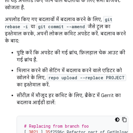
तो यह अपलोड किए जाने वाले बदलावों के लिए सभी प्रोजेक्ट
खोजता है.
अपलोड किए गए बदलावों में बदलाव करने के लिए,
git
rebase -i
या
git commit --amend
जैसे टूल का
इस्तेमाल करके, अपनी लोकल कमिट अपडेट करें. बदलाव करने
के बाद:
पुष्टि करें कि अपडेट की गई ब्रांच, फ़िलहाल चेक आउट की
गई ब्रांच है.
मिलान करने की सेटिंग में बदलाव करने वाले एडिटर को
खोलने के लिए,
repo upload --replace PROJECT
का इस्तेमाल करें.
सीरीज़ में मौजूद हर कमिट के लिए, ब्रैकेट में Gerrit का
बदलाव आईडी डालें:
# Replacing from branch foo
[
3021
]
35
f2596c
Refactor
part
of
GetUploada