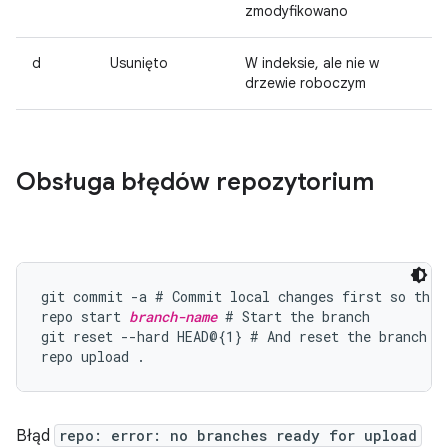
zmodyfikowano
d
Usunięto
W indeksie, ale nie w
drzewie roboczym
Obsługa błędów repozytorium
git commit -a # Commit local changes first so they 
repo start 
branch-name
 # Start the branch

git reset --hard HEAD@{1} # And reset the branch so
Błąd
repo: error: no branches ready for upload