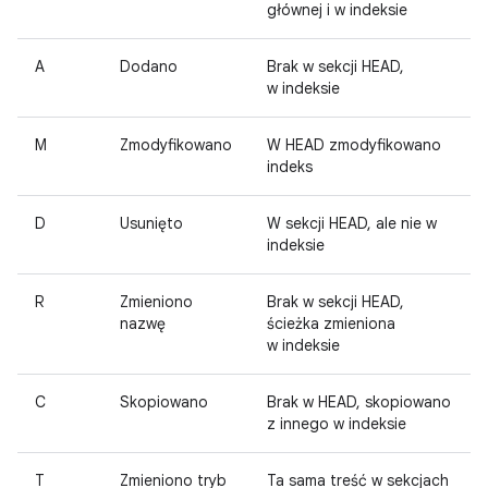
głównej i w indeksie
A
Dodano
Brak w sekcji HEAD,
w indeksie
M
Zmodyfikowano
W HEAD zmodyfikowano
indeks
D
Usunięto
W sekcji HEAD, ale nie w
indeksie
R
Zmieniono
Brak w sekcji HEAD,
nazwę
ścieżka zmieniona
w indeksie
C
Skopiowano
Brak w HEAD, skopiowano
z innego w indeksie
T
Zmieniono tryb
Ta sama treść w sekcjach