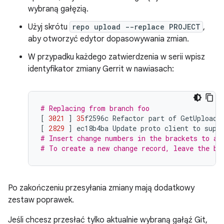
wybraną gałęzią.
Użyj skrótu
repo upload --replace PROJECT
,
aby otworzyć edytor dopasowywania zmian.
W przypadku każdego zatwierdzenia w serii wpisz
identyfikator zmiany Gerrit w nawiasach:
# Replacing from branch foo
[
3021
]
35
f2596c
Refactor
part
of
GetUploada
[
2829
]
ec18b4ba
Update
proto
client
to
supp
# Insert change numbers in the brackets to ad
# To create a new change record, leave the br
Po zakończeniu przesyłania zmiany mają dodatkowy
zestaw poprawek.
Jeśli chcesz przesłać tylko aktualnie wybraną gałąź Git,