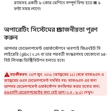
র‍্যামসহ একটি ৬-কোর মেশিনে সম্পূর্ণ বিল্ড হতে প্রায় ৬
ঘন্টা সময় লাগে।
অপারেটিং সিস্টেমের প্রয়োজনীয়তা পূরণ
করুন
আপনার ডেভেলপমেন্ট ওয়ার্কস্টেশনে অবশ্যই জিএনইউ সি
লাইব্রেরি (glibc) ২.১৭ বা তার পরবর্তী সংস্করণসহ যেকোনো ৬৪-
বিট লিনাক্স ডিস্ট্রিবিউশন চলতে হবে।
সতর্কীকরণ:
২২শে জুন, ২০২১ (অ্যান্ড্রয়েড ১১) থেকে ম্যাকওএস-এ
অ্যান্ড্রয়েড ওএস ডেভেলপমেন্ট সমর্থিত নয়। ম্যাকওএস-এর জন্য
আপনার ডেভেলপমেন্ট ওয়ার্কস্টেশন কনফিগার করার তথ্যের জন্য,
এওএসপি ডেভেলপমেন্টের জন্য সেট আপ (২.৩ - ৮.০)
দেখুন।