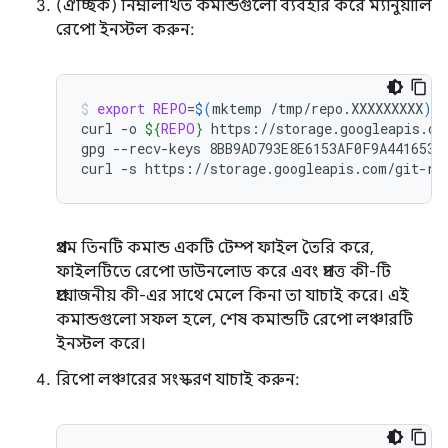
(ঐচ্ছিক) নিম্নলিখিত কমান্ডগুলো ব্যবহার করে ম্যানুয়ালি
রেপো ইনস্টল করুন:
export
REPO
=
$(
mktemp
/tmp/repo.XXXXXXXXX
)
curl
-o
${
REPO
}
https://storage.googleapis.com
gpg
--recv-keys
8BB9AD793E8E6153AF0F9A4416530D
curl
-s
https://storage.googleapis.com/git-re
প্রথম তিনটি কমান্ড একটি টেম্প ফাইল তৈরি করে,
ফাইলটিতে রেপো ডাউনলোড করে এবং প্রদত্ত কী-টি
প্রয়োজনীয় কী-এর সাথে মেলে কিনা তা যাচাই করে। এই
কমান্ডগুলো সফল হলে, শেষ কমান্ডটি রেপো লঞ্চারটি
ইনস্টল করে।
রিপো লঞ্চারের সংস্করণ যাচাই করুন: