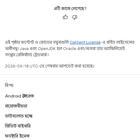
এটি কাজে লেগেছে?
এই পৃষ্ঠার কন্টেন্ট ও কোডের নমুনাগুলি
Content License
-এ বর্ণিত লাইসেন্সের
অধীনস্থ। Java এবং OpenJDK হল Oracle এবং/অথবা তার অ্যাফিলিয়েট
সংস্থার রেজিস্টার্ড ট্রেডমার্ক।
2026-06-18 UTC-তে শেষবার আপডেট করা হয়েছে।
বিল্ড
Android স্টোরেজ
প্রয়োজনীয়তা
ডাউনলোড হচ্ছে
প্রিভিউ বাইনারি
ফ্যাক্টরি ইমেজ