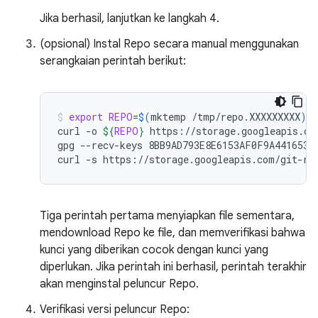
Jika berhasil, lanjutkan ke langkah 4.
(opsional) Instal Repo secara manual menggunakan
serangkaian perintah berikut:
export
REPO
=
$(
mktemp
/tmp/repo.XXXXXXXXX
)
curl
-o
${
REPO
}
https://storage.googleapis.com
gpg
--recv-keys
8BB9AD793E8E6153AF0F9A4416530D
curl
-s
https://storage.googleapis.com/git-re
Tiga perintah pertama menyiapkan file sementara,
mendownload Repo ke file, dan memverifikasi bahwa
kunci yang diberikan cocok dengan kunci yang
diperlukan. Jika perintah ini berhasil, perintah terakhir
akan menginstal peluncur Repo.
Verifikasi versi peluncur Repo: