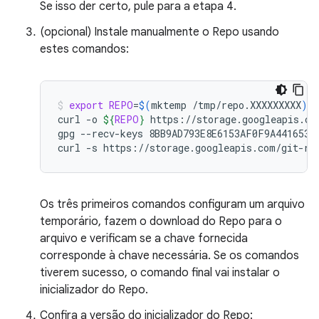
Se isso der certo, pule para a etapa 4.
(opcional) Instale manualmente o Repo usando
estes comandos:
export
REPO
=
$(
mktemp
/tmp/repo.XXXXXXXXX
)
curl
-o
${
REPO
}
https://storage.googleapis.com
gpg
--recv-keys
8BB9AD793E8E6153AF0F9A4416530D
curl
-s
https://storage.googleapis.com/git-re
Os três primeiros comandos configuram um arquivo
temporário, fazem o download do Repo para o
arquivo e verificam se a chave fornecida
corresponde à chave necessária. Se os comandos
tiverem sucesso, o comando final vai instalar o
inicializador do Repo.
Confira a versão do inicializador do Repo: