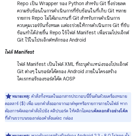
Repo เป็น Wrapper ของ Python สำหรับ Git ซึ่งช่วยลด
ความซับซ้อนในการดำเนินการที่ซับซ้อนในที่เก็บ Git หลาย
รายการ Repo ไม่ได้มาแทนที่ Git สำหรับการดำเนินการ
ควบคุมเวอร์ชันทั้งหมด แต่จะช่วยให้การดำเนินการ Git ที่ซับ
ซ้อนทำได้ง่ายขึ้น Repo ใช้ไฟล์ Manifest เพื่อรวมโปรเจ็กต์
Git ไว้ในโปรเจ็กต์หลักของ Android
ไฟล์ Manifest
ไฟล์ Manifest เป็นไฟล์ XML ที่ระบุตำแหน่งของโปรเจ็กต์
Git ต่างๆ ในซอร์สโค้ดของ Android ภายในโครงสร้าง
ไดเรกทอรีของซอร์สโค้ด AOSP
หมายเหตุ:
คำสั่งทั้งหมดในเอกสารประกอบนี้ขึ้นต้นด้วยเครื่องหมาย
ดอลลาร์ ($) เพื่อ แยกคำสั่งออกจากเอาต์พุตหรือรายการภายในไฟล์ หาก
ต้องการคัดลอกคำสั่งไปยัง คลิปบอร์ด ให้คลิกไอคอน
คัดลอกตัวอย่างโค้ด
ที่ด้านขวาบนของกล่องคำสั่งแต่ละ กล่อง
หมายเหตุ:
หากต้องการสร้างบิลด์ของ Android 2.3 - 8.0 โปรดดู
ตั้ง