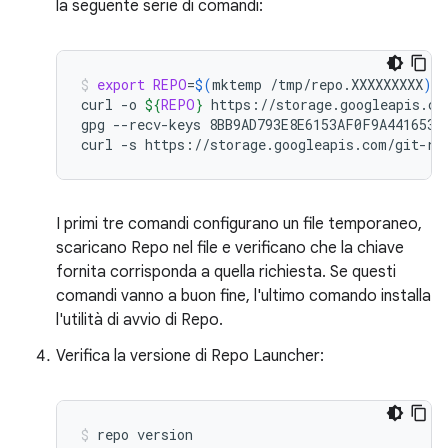
la seguente serie di comandi:
export
REPO
=
$(
mktemp
/tmp/repo.XXXXXXXXX
)
curl
-o
${
REPO
}
https://storage.googleapis.com
gpg
--recv-keys
8BB9AD793E8E6153AF0F9A4416530D
curl
-s
https://storage.googleapis.com/git-re
I primi tre comandi configurano un file temporaneo,
scaricano Repo nel file e verificano che la chiave
fornita corrisponda a quella richiesta. Se questi
comandi vanno a buon fine, l'ultimo comando installa
l'utilità di avvio di Repo.
Verifica la versione di Repo Launcher:
repo
version