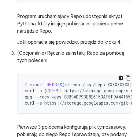
Program uruchamiający Repo udostępnia skrypt
Pythona, który inicjuje pobieranie i pobiera pełne
narzędzie Repo.
Jeśli operacja się powiedzie, przejdź do kroku 4.
(Opcjonalnie) Ręcznie zainstaluj Repo za pomocą
tych poleceń:
export
REPO
=
$(
mktemp
/tmp/repo.XXXXXXXXX
)
curl
-o
${
REPO
}
https://storage.googleapis.com
gpg
--recv-keys
8BB9AD793E8E6153AF0F9A4416530D
curl
-s
https://storage.googleapis.com/git-re
Pierwsze 3 polecenia konfigurują plik tymczasowy,
pobierają do niego Repo i sprawdzają, czy podany