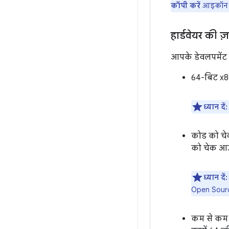
कॉपी करें
आइकॉन प
हार्डवेयर की ज़र
आपके डेवलपमेंट व
64-बिट x8
ध्यान दें:
कोड को चे
को चेक आउ
ध्यान दें:
Open Source
कम से कम 6