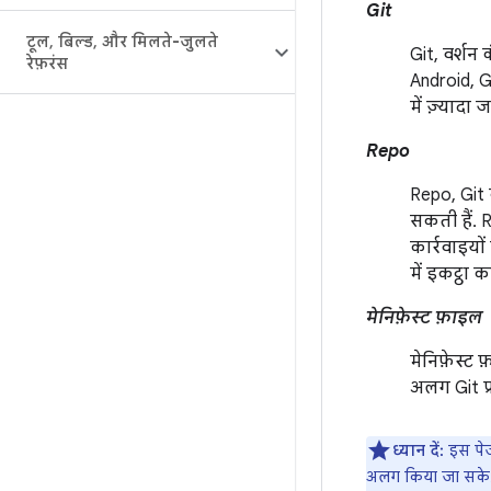
Git
टूल
,
बिल्ड
,
और मिलते-जुलते
Git, वर्शन 
रेफ़रंस
Android, Gi
में ज़्यादा
Repo
Repo, Git 
सकती हैं. 
कार्रवाइयों
में इकट्ठा क
मेनिफ़ेस्ट फ़ाइल
मेनिफ़ेस्ट
अलग Git प्रो
ध्यान दें:
इस पेज 
अलग किया जा सके. क