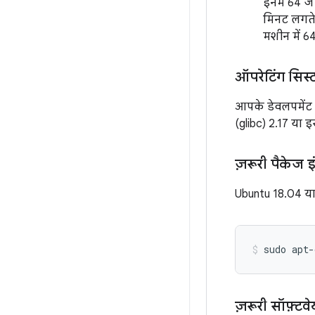
इनमें 64 ज
मिनट लगते ह
मशीन में 64
ऑपरेटिंग सिस्ट
आपके डेवलपमेंट व
(glibc) 2.17 या 
ज़रूरी पैकेज 
Ubuntu 18.04 या 
sudo
apt-
ज़रूरी सॉफ़्टव