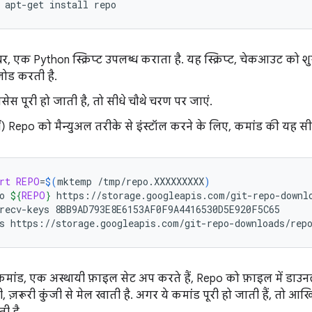
apt-get
install
repo
र, एक Python स्क्रिप्ट उपलब्ध कराता है. यह स्क्रिप्ट, चेकआउट को 
ोड करती है.
सेस पूरी हो जाती है, तो सीधे चौथे चरण पर जाएं.
ीं) Repo को मैन्युअल तरीके से इंस्टॉल करने के लिए, कमांड की यह सीर
rt
REPO
=
$(
mktemp
/tmp/repo.XXXXXXXXX
)
o
${
REPO
}
https://storage.googleapis.com/git-repo-downlo
recv-keys
8BB9AD793E8E6153AF0F9A4416530D5E920F5C65

s
https://storage.googleapis.com/git-repo-downloads/rep
मांड, एक अस्थायी फ़ाइल सेट अप करते हैं, Repo को फ़ाइल में डाउनलोड
ी, ज़रूरी कुंजी से मेल खाती है. अगर ये कमांड पूरी हो जाती हैं, तो 