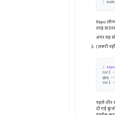
sudo
Repo लॉन्च
तरह डाउनल
अगर यह प्रो
(ज़रूरी नह
expo
curl
-
gpg
--
curl
-
पहले तीन क
दी गई कुंज