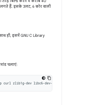
ूरी तरह बिल्ड करने में करीब 40
नट लगते हैं. इसके उलट, 6 कोर वाली
 साथ ही, इसमें GNU C Library
मांड चलाएं:
p
curl
zlib1g-dev
libc6-dev-i386
x11proto-core-dev
libx1