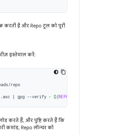
शुरू करती है और Repo टूल को पूरी
ीज़ इस्तेमाल करें:
ads/repo

o.asc
|
gpg
--verify
-
${
REPO
}
 && 
install
-m
755
${
REPO
 करते हैं, और पुष्टि करते हैं कि
आखिरी कमांड, Repo लॉन्चर को