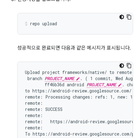
repo
upload
성공적으로 완료되면 다음과 같은 메시지가 표시됩니다.
Upload project frameworks/native/ to remote br
 branch 
PROJECT_NAME
. ( 1 commit, Wed Aug 7
        ff46b36d android 
PROJECT_NAME
. chang
to https://android-review.googlesource.com/ (y
remote: Processing changes: refs: 1, new: 1, d
remote:

remote: SUCCESS

remote:

remote:   https://android-review.googlesource
remote:

To https://android-review.googlesource.com/pla