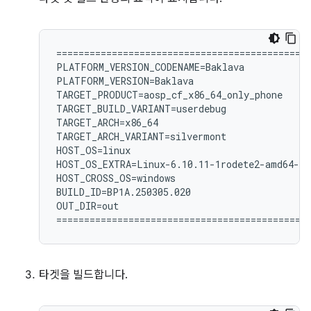
============================================

PLATFORM_VERSION_CODENAME=Baklava

PLATFORM_VERSION=Baklava

TARGET_PRODUCT=aosp_cf_x86_64_only_phone

TARGET_BUILD_VARIANT=userdebug

TARGET_ARCH=x86_64

TARGET_ARCH_VARIANT=silvermont

HOST_OS=linux

HOST_OS_EXTRA=Linux-6.10.11-1rodete2-amd64-x8
HOST_CROSS_OS=windows

BUILD_ID=BP1A.250305.020

OUT_DIR=out

타겟을 빌드합니다.