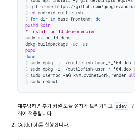
sudo
apt
install
-y
git
devscripts
equivs
c
git
clone
https://github.com/google/android
cd
android-cuttlefish
for
dir
in
base
frontend
;
do
pushd
$dir
# Install build dependencies
sudo
mk-build-deps
-i

dpkg-buildpackage
-uc
popd
done
sudo
dpkg
-i
./cuttlefish-base_*_*64.deb
||
sudo
dpkg
-i
./cuttlefish-user_*_*64.deb
||
sudo
usermod
-aG
kvm,cvdnetwork,render
$USE
sudo
reboot
재부팅하면 추가 커널 모듈 설치가 트리거되고
udev
규
칙이 적용됩니다.
Cuttlefish를 실행합니다.