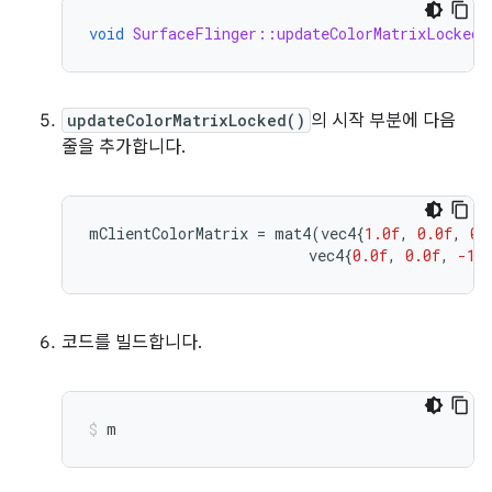
void
SurfaceFlinger::updateColorMatrixLocked
(
updateColorMatrixLocked()
의 시작 부분에 다음
줄을 추가합니다.
mClientColorMatrix
=
mat4
(
vec4
{
1.0f
,
0.0f
,
0.
vec4
{
0.0f
,
0.0f
,
-1.
코드를 빌드합니다.
m