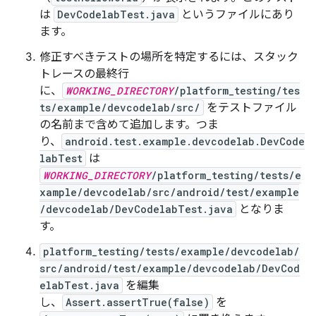
は
DevCodelabTest.java
というファイルにあり
ます。
修正すべきテストの場所を特定するには、スタック
トレースの最終行
に、
WORKING_DIRECTORY
/platform_testing/tes
ts/example/devcodelab/src/
をテストファイル
の名前まで含めて追加します。つま
り、
android.test.example.devcodelab.DevCode
labTest
は
WORKING_DIRECTORY
/platform_testing/tests/e
xample/devcodelab/src/android/test/example
/devcodelab/DevCodelabTest.java
となりま
す。
platform_testing/tests/example/devcodelab/
src/android/test/example/devcodelab/DevCod
elabTest.java
を編集
し、
Assert.assertTrue(false)
を