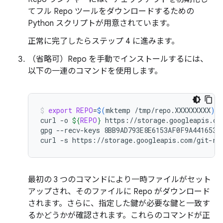
てフル Repo ツールをダウンロードするための
Python スクリプトが用意されています。
正常に完了したらステップ 4 に進みます。
（省略可）Repo を手動でインストールするには、
以下の一連のコマンドを使用します。
export
REPO
=
$(
mktemp
/tmp/repo.XXXXXXXXX
)
curl
-o
${
REPO
}
https://storage.googleapis.com
gpg
--recv-keys
8BB9AD793E8E6153AF0F9A4416530D
curl
-s
https://storage.googleapis.com/git-re
最初の 3 つのコマンドにより一時ファイルがセット
アップされ、そのファイルに Repo がダウンロード
されます。さらに、指定した鍵が必要な鍵と一致す
るかどうかが確認されます。これらのコマンドが正