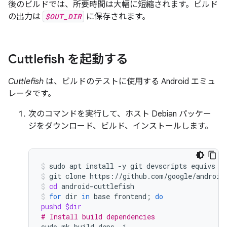
後のビルドでは、所要時間は大幅に短縮されます。ビルド
の出力は
$OUT_DIR
に保存されます。
Cuttlefish を起動する
Cuttlefish
は、ビルドのテストに使用する Android エミュ
レータです。
次のコマンドを実行して、ホスト Debian パッケー
ジをダウンロード、ビルド、インストールします。
sudo
apt
install
-y
git
devscripts
equivs
c
git
clone
https://github.com/google/android
cd
android-cuttlefish
for
dir
in
base
frontend
;
do
pushd
$dir
# Install build dependencies
sudo
mk-build-deps
-i
