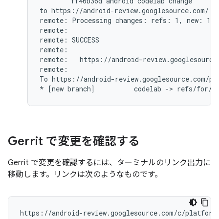
        ff46b36d android codelab change

to https://android-review.googlesource.com/ (y
remote: Processing changes: refs: 1, new: 1, d
remote:

remote: SUCCESS

remote:

remote:   https://android-review.googlesource
remote:

To https://android-review.googlesource.com/pla
Gerrit で変更を確認する
Gerrit で変更を確認するには、ターミナルのリンク出力に
移動します。リンクは次のようなものです。