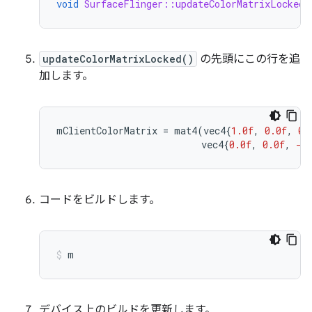
void
SurfaceFlinger::updateColorMatrixLocked
(
updateColorMatrixLocked()
の先頭にこの行を追
加します。
mClientColorMatrix
=
mat4
(
vec4
{
1.0f
,
0.0f
,
0.
vec4
{
0.0f
,
0.0f
,
-1
コードをビルドします。
m
デバイス上のビルドを更新します。