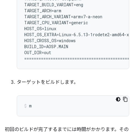
TARGET_BUILD_VARIANT=eng

TARGET_ARCH=arm

TARGET_ARCH_VARIANT=armv7-a-neon

TARGET_CPU_VARIANT=generic

HOST_OS=linux

HOST_OS_EXTRA=Linux-6.5.13-1rodete2-amd64-x86
HOST_CROSS_OS=windows

BUILD_ID=AOSP.MAIN

OUT_DIR=out

ターゲットをビルドします。
m
初回のビルドが完了するまでには時間がかかります。その