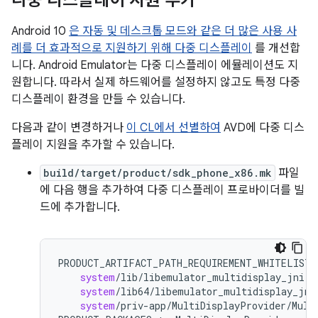
다중 디스플레이 지원 추가
Android 10
은 자동 및 데스크톱 모드와 같은 더 많은 사용 사
례를 더 효과적으로 지원하기 위해 다중 디스플레이
를 개선합
니다. Android Emulator는 다중 디스플레이 에뮬레이션도 지
원합니다. 따라서 실제 하드웨어를 설정하지 않고도 특정 다중
디스플레이 환경을 만들 수 있습니다.
다음과 같이 변경하거나
이 CL에서 선별하여
AVD에 다중 디스
플레이 지원을 추가할 수 있습니다.
build/target/product/sdk_phone_x86.mk
파일
에 다음 행을 추가하여 다중 디스플레이 프로바이더를 빌
드에 추가합니다.
PRODUCT_ARTIFACT_PATH_REQUIREMENT_WHITELIST
system
/
lib
/
libemulator_multidisplay_jni
.
s
system
/
lib64
/
libemulator_multidisplay_jni
system
/
priv
-
app
/
MultiDisplayProvider
/
Mult