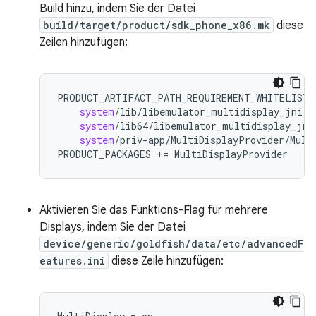
Build hinzu, indem Sie der Datei
build/target/product/sdk_phone_x86.mk
diese
Zeilen hinzufügen:
PRODUCT_ARTIFACT_PATH_REQUIREMENT_WHITELIST
system
/
lib
/
libemulator_multidisplay_jni
.
s
system
/
lib64
/
libemulator_multidisplay_jni
system
/
priv
-
app
/
MultiDisplayProvider
/
Mult
PRODUCT_PACKAGES
+=
MultiDisplayProvider
Aktivieren Sie das Funktions-Flag für mehrere
Displays, indem Sie der Datei
device/generic/goldfish/data/etc/advancedF
eatures.ini
diese Zeile hinzufügen: