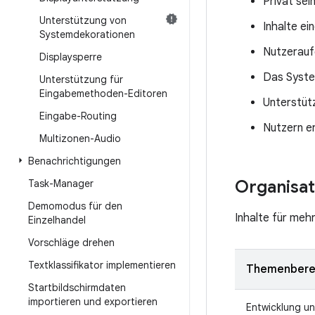
Privat sei
Unterstützung von
Inhalte ei
Systemdekorationen
Nutzeraufg
Displaysperre
Das System
Unterstützung für
Eingabemethoden-Editoren
Unterstüt
Eingabe-Routing
Nutzern e
Multizonen-Audio
Benachrichtigungen
Organisat
Task-Manager
Demomodus für den
Inhalte für mehr
Einzelhandel
Vorschläge drehen
Textklassifikator implementieren
Themenbere
Startbildschirmdaten
importieren und exportieren
Entwicklung un