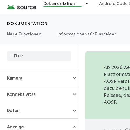
Dokumentation
Android Code 
DOKUMENTATION
Übersicht
Neue Funktionen
Informationen für Einsteiger
Architektur
Audio
Ab 2026 wer
Plattformst
Kamera
AOSP veröff
dazu beizut
Konnektivität
Release, da
AOSP
.
Daten
Anzeige