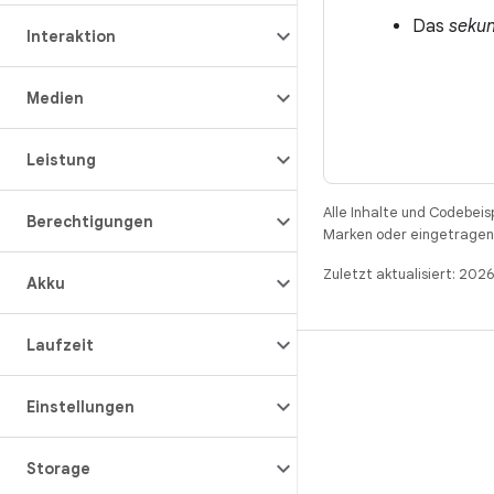
Das
seku
Interaktion
Medien
Leistung
Alle Inhalte und Codebeis
Berechtigungen
Marken oder eingetragene
Zuletzt aktualisiert: 202
Akku
Laufzeit
BUILD
Android-Repository
Einstellungen
Anforderungen
Storage
Wird heruntergeladen