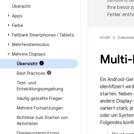
Übersicht
Ihre bevorz
Fehler entha
Apps
Farbe
Faltbare Smartphones
/
Tablets
AOSP
Dokumen
Mehrfenstermodus
Mehrere Displays
Multi-
Übersicht
Best Practices
Ein Android-Ger
Test- und
identifiziert wi
Entwicklungsumgebung
starten. Neben 
Häufig gestellte Fragen
andere Display-
Mehrere Fortsetzungen
variiert stark, 
oder um Systeme
Richtlinie zum Starten von
Folgendes konfi
Aktivitäten
Displayunterstützung