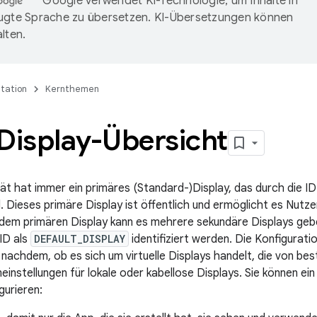
Google verwendet KI-Technologie, um Inhalte in
ugte Sprache zu übersetzen. KI-Übersetzungen können
lten.
tation
Kernthemen
Display-Übersicht
ät hat immer ein primäres (Standard-)Display, das durch die I
rd. Dieses primäre Display ist öffentlich und ermöglicht es Nutz
dem primären Display kann es mehrere sekundäre Displays geben
ID als
DEFAULT_DISPLAY
identifiziert werden. Die Konfigurat
je nachdem, ob es sich um virtuelle Displays handelt, die von b
instellungen für lokale oder kabellose Displays. Sie können ein
gurieren: