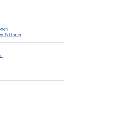
onen
n-Editoren
en