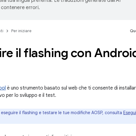
lla tua lingua preferita. Le traduzioni generate dall'AI
contenere errori.
ti
Per iniziare
Que
re il flashing con Androi
ool
è uno strumento basato sul web che ti consente di installar
vo per lo sviluppo e il test.
 eseguire il flashing e testare le tue modifiche AOSP, consulta
Esegui