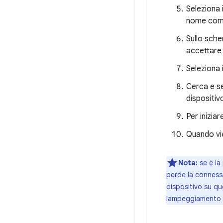
Seleziona i
nome comp
Sullo sche
accettare
Seleziona 
Cerca e se
dispositivo
Per iniziare
Quando vie
Nota:
se è la 
perde la connessi
dispositivo su que
lampeggiamento ri