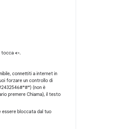
, tocca
<-
.
bile, connettiti a internet in
uoi forzare un controllo di
2432546#*#*) (non è
ario premere Chiama), il testo
e essere bloccata dal tuo