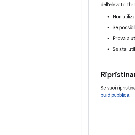
dell'elevato thr
Non utiliz
Se possibi
Prova a ut
Se stai ut
Ripristina
Se vuoi ripristina
build pubblica
.