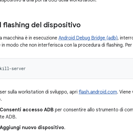
 dispositivo a una porta USB della workstation.
l flashing del dispositivo
ua macchina è in esecuzione
Android Debug Bridge (adb)
, inter
in modo che non interferisca con la procedura di flashing. Per
kill-server
ser sulla workstation di sviluppo, apri
flash.android.com
. Viene 
.
Consenti accesso ADB
per consentire allo strumento di comu
ite ADB.
Aggiungi nuovo dispositivo
.