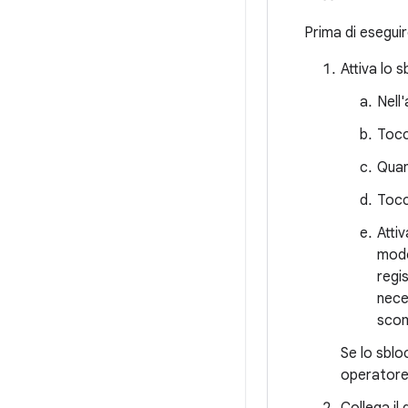
Prima di eseguir
Attiva lo 
Nell
Toc
Quan
Toc
Atti
modo
regi
nece
scom
Se lo sblo
operatore