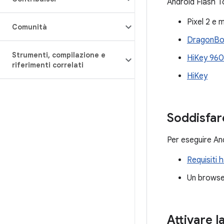
Android Flash To
Pixel 2 e m
Comunità
DragonBo
Strumenti
,
compilazione e
HiKey 960
riferimenti correlati
HiKey
Soddisfare
Per eseguire And
Requisiti 
Un browse
Attivare 