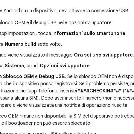
e Android su un dispositivo, devi attivare la connessione USB:
sblocco OEM e il debug USB nelle opzioni sviluppatore:
'app Impostazioni, tocca
Informazioni sullo smartphone
.
ca
Numero build
sette volte.
do viene visualizzato il messaggio
Ora sei uno sviluppatore
ca
Sistema
, quindi
Opzioni sviluppatore
.
va
Sblocco OEM
e
Debug USB
. Se lo sblocco OEM non è disponi
 che il dispositivo possa registrarsi. Se il problema persiste, p
strazione: nell'app Telefono, inserisci
*#*#CHECKIN#*#*
(*#*#
ssaria alcuna SIM). Dopo aver inserito il numero (non è necess
pare e viene visualizzata una notifica di operazione riuscita.
cco OEM rimane non disponibile, la SIM del dispositivo potrebb
 e il bootloader non può essere sbloccato.