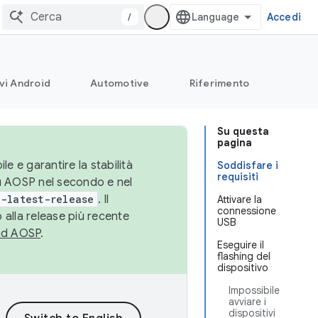
/
Accedi
vi Android
Automotive
Riferimento
Su questa
pagina
le e garantire la stabilità
Soddisfare i
requisiti
su AOSP nel secondo e nel
-latest-release
. Il
Attivare la
connessione
 alla release più recente
USB
ad AOSP
.
Eseguire il
flashing del
dispositivo
Impossibile
avviare i
dispositivi