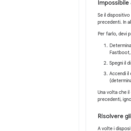
Impossibile a
Se il dispositivo
precedenti. In a
Per farlo, devi 
Determina 
Fastboot,
Spegni il d
Accendi il
(determina
Una volta che il
precedenti, igno
Risolvere gl
A volte i dispo