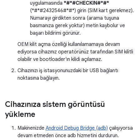
uygulamasında
*#*#CHECKIN#*#*
(*#*#2432546#*#*) girin (SIM kart gerekmez).
Numarayı girdikten sonra (arama tuşuna
basmanıza gerek yoktur) metin kaybolur ve
başarı bildirimi görünür.
OEM kilit açma özelliği kullanılamamaya devam
ediyorsa cihazınız operatörünüz tarafından SIM kilitli
olabilir ve bootloader'ın kilidi açılamaz.
Cihazınızı iş istasyonunuzdaki bir USB bağlantı
noktasına bağlayın.
Cihazınıza sistem görüntüsü
yükleme
Makinenizde
Android Debug Bridge (adb)
çalışıyorsa
devam etmeden önce adb hizmetini durdurun.