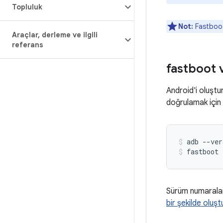
Topluluk
Not:
Fastboot
Araçlar
,
derleme ve ilgili
referans
fastboot 
Android'i oluştu
doğrulamak için 
adb
--ver
fastboot
Sürüm numaralar
bir şekilde olu