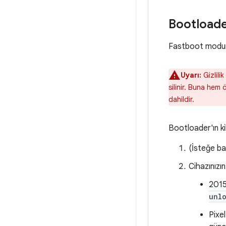
Bootloader
Fastboot moduna
Uyarı:
Gizlilik
silinir. Buna hem 
dahildir.
Bootloader'ın kil
(İsteğe ba
Cihazınızın
2015
unl
Pixe