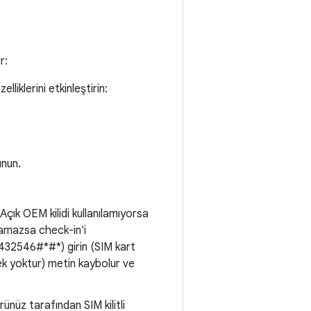
r:
liklerini etkinleştirin:
nun.
. Açık OEM kilidi kullanılamıyorsa
ramazsa check-in'i
32546#*#*) girin (SIM kart
k yoktur) metin kaybolur ve
nüz tarafından SIM kilitli