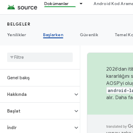
Dokümanlar
Android Kod Arama
BELGELER
Yenilikler
Başlarken
Güvenlik
Temel Ko
2026'dan iti
kararlılığı
Genel bakış
AOSP'yi olu
android-l
Hakkında
alır. Daha fa
Başlat
İndir