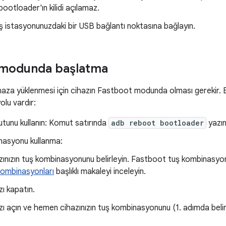
 bootloader'ın kilidi açılamaz.
 iş istasyonunuzdaki bir USB bağlantı noktasına bağlayın.
 modunda başlatma
cihaza yüklenmesi için cihazın Fastboot modunda olması gerekir
olu vardır:
tunu kullanın: Komut satırında
adb reboot bootloader
yazın
nasyonu kullanma:
zınızın tuş kombinasyonunu belirleyin. Fastboot tuş kombinasyonl
kombinasyonları
başlıklı makaleyi inceleyin.
zı kapatın.
zı açın ve hemen cihazınızın tuş kombinasyonunu (1. adımda belirle