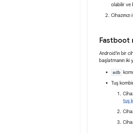
olabilir ve
Cihazınızı
Fastboot
Android'in bir 
başlatmanın iki y
adb
komu
Tuş kombi
Ciha
tuş 
Ciha
Ciha