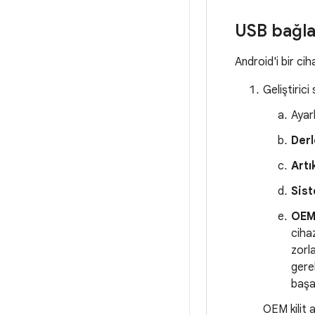
USB bağlan
Android'i bir ci
Geliştirici
Ayar
Der
Artı
Sis
OEM 
ciha
zorl
gere
başar
OEM kilit 