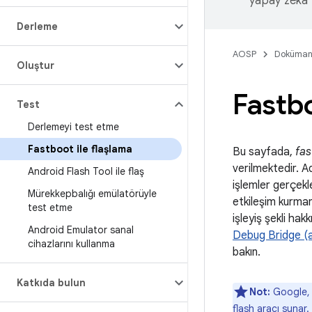
yapay zeka t
Derleme
AOSP
Doküman
Oluştur
Fastbo
Test
Derlemeyi test etme
Fastboot ile flaşlama
Bu sayfada,
fas
verilmektedir. A
Android Flash Tool ile flaş
işlemler gerçekl
Mürekkepbalığı emülatörüyle
etkileşim kurmanı
test etme
işleyiş şekli ha
Android Emulator sanal
Debug Bridge (a
cihazlarını kullanma
bakın.
Katkıda bulun
Not:
Google, 
flash aracı sunar.