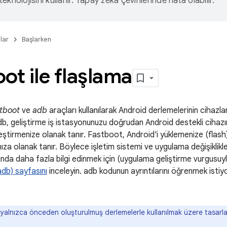
eknolojisini kullanır. Yapay zeka çevirilerinde hata olabilir.
lar
Başlarken
ot ile flaşlama
tboot
ve
adb
araçları kullanılarak Android derlemelerinin cihazlara
db, geliştirme iş istasyonunuzu doğrudan Android destekli cihazı
eştirmenize olanak tanır. Fastboot, Android'i yüklemenize (flash)
za olanak tanır. Böylece işletim sistemi ve uygulama değişiklikleri
kkında daha fazla bilgi edinmek için (uygulama geliştirme vurgusuy
db) sayfasını
inceleyin. adb kodunun ayrıntılarını öğrenmek isti
yalnızca önceden oluşturulmuş derlemelerle kullanılmak üzere tasar