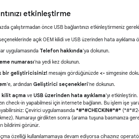
tınızı etkinleştirme
hazda çalıştırmadan önce USB bağlantınızı etkinleştirmeniz gereki
 seçeneklerinde açık OEM kilidi ve USB üzerinden hata ayıklama özel
lar uygulamasında
Telefon hakkında
'ya dokunun.
leme numarası
'na yedi kez dokunun.
k bir geliştiricisiniz!
mesajını gördüğünüzde
<-
simgesine doku
tem
'e, ardından
Geliştirici seçenekleri
'ne dokunun.
kilit açma
ve
USB üzerinden hata ayıklama
'yı etkinleştirin
zın check-in yapabilmesi için internete bağlanın. Bu işlem işe ya
ayabilirsiniz: Çevirici uygulamasında
*#*#CHECKIN#*#*
(*#*#24
kmez). Numarayı girdikten sonra (arama tuşuna basmanıza gere
ı bildirimi görünür.
açma özelliği kullanılamamaya devam ediyorsa cihazınız operatörü