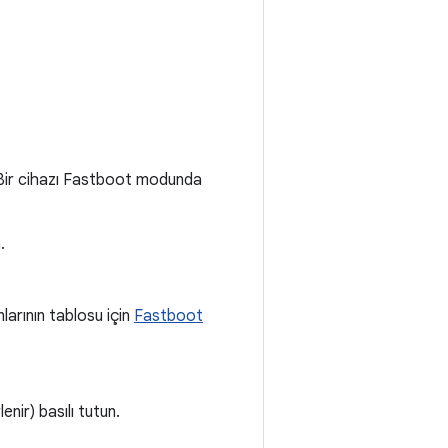
. Bir cihazı Fastboot modunda
.
arının tablosu için
Fastboot
nir) basılı tutun.