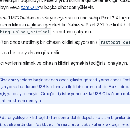
ellendiğini doğrulayın. Pixel 2'yi bu sürüme güncellemek için kab
layın veya
tam OTA
'yı başka cihazdan yükleyin.
ızca TMZ20a'dan önceki yükleyici sürümüne sahip Pixel 2 XL için:
lerin kilidinin açılması gerekebilir. Yalnızca Pixel 2 XL'de kritik 
shing unlock_critical
komutunu çalıştırın.
ten önce üretilmiş bir cihazın kilidini açıyorsanız
fastboot oe
zda bir onay ekranı gösterilir.
cı verilerini silmek ve cihazın kilidini açmak istediğinizi onaylayın.
ihazınız yeniden başlatmadan önce çıkışta gösteriliyorsa ancak Fa
şmıyorsa bu durum USB kablonuzla ilgili bir sorun olabilir. Farklı bir b
çiş yapmayı deneyin. Örneğin, iş istasyonunuzda USB C bağlantı nokt
ntı noktasını deneyin.
da önyükleyici kilidi açıldıktan sonra dahili depolama alanı biçimlendir
ardından
kullanarak biçimlendir
t cache
fastboot format userdata