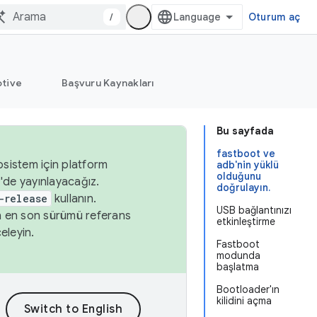
/
Oturum aç
tive
Başvuru Kaynakları
Bu sayfada
fastboot ve
osistem için platform
adb'nin yüklü
olduğunu
'de yayınlayacağız.
doğrulayın.
-release
kullanın.
USB bağlantınızı
n en son sürümü referans
etkinleştirme
eleyin.
Fastboot
modunda
başlatma
Bootloader'ın
kilidini açma