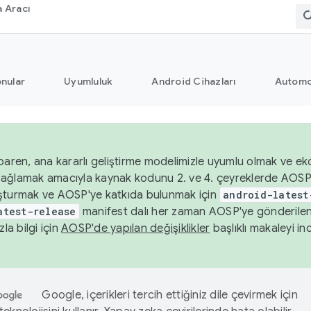
 Aracı
nular
Uyumluluk
Android Cihazları
Automo
baren, ana kararlı geliştirme modelimizle uyumlu olmak ve ek
nı sağlamak amacıyla kaynak kodunu 2. ve 4. çeyreklerde AOSP
şturmak ve AOSP'ye katkıda bulunmak için
android-latest
atest-release
manifest dalı her zaman AOSP'ye gönderile
zla bilgi için
AOSP'de yapılan değişiklikler
başlıklı makaleyi inc
Google, içerikleri tercih ettiğiniz dile çevirmek için