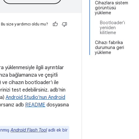
Cihazlara sistem
görüntüsü
yükleme
Bootloader'ı
Bu size yardımcı oldu mu?
yeniden
kilitleme
Cihazı fabrika
durumuna geri
yükleme
 yüklenmesiyle ilgili ayrıntılar
nıza bağlamanıza ve çeşitli
 ve cihazın bootloader'ı ile
nizi test edebilirsiniz. adb'nin
la)
Android Studio'nun Android
yorsanız adb
README
dosyasına
lanmış
Android Flash Tool
adlı ek bir