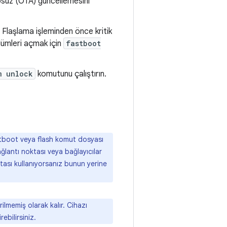
losuz (OTA) güncellemesini
 Flaşlama işleminden önce kritik
bölümleri açmak için
fastboot
m unlock
komutunu çalıştırın.
stboot veya flash komut dosyası
ağlantı noktası veya bağlayıcılar
ası kullanıyorsanız bunun yerine
ilmemiş olarak kalır. Cihazı
ebilirsiniz.