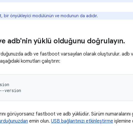
, bir önyükleyici modülünün ve modunun da adıdır.
ve adb'nin yüklü olduğunu doğrulayın
.
rduğunuzda adb ve fastboot varsayılan olarak oluşturulur. adb ve f
aşağıdaki komutları çalıştırın:
sion
--version
ını görüyorsanız fastboot ve adb yüklüdür. Sürüm numaraların
şturduğunuzdan
emin olun.
USB bağlantınızı etkinleştirme
işlemine