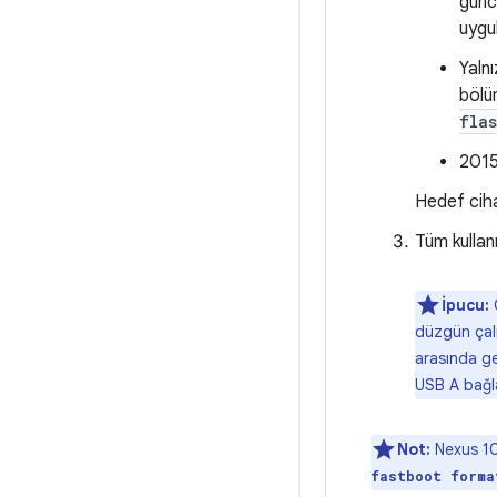
günc
uygu
Yaln
bölüm
fla
2015'
Hedef ciha
Tüm kullanı
İpucu:
C
düzgün çalı
arasında ge
USB A bağla
Not:
Nexus 10'
fastboot forma