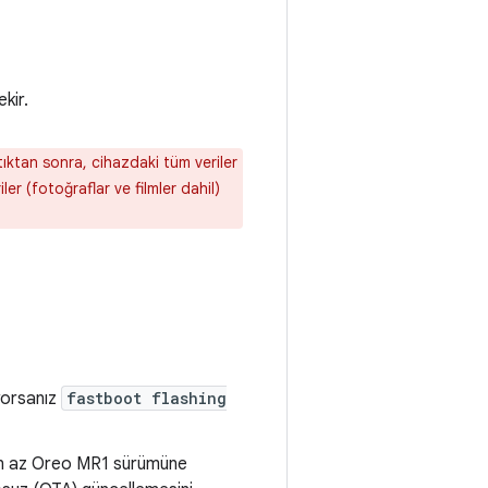
kir.
 açtıktan sonra, cihazdaki tüm veriler
er (fotoğraflar ve filmler dahil)
yorsanız
fastboot flashing
n en az Oreo MR1 sürümüne