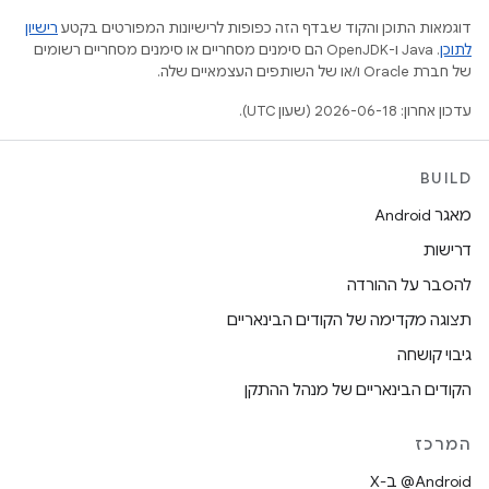
דוגמאות התוכן והקוד שבדף הזה כפופות לרישיונות המפורטים בקטע
רישיון
לתוכן
.‏ Java ו-OpenJDK הם סימנים מסחריים או סימנים מסחריים רשומים
של חברת Oracle ו/או של השותפים העצמאיים שלה.
עדכון אחרון: 2026-06-18 (שעון UTC).
BUILD
מאגר Android
דרישות
להסבר על ההורדה
תצוגה מקדימה של הקודים הבינאריים
גיבוי קושחה
הקודים הבינאריים של מנהל ההתקן
המרכז
‫‎@Android ב-X