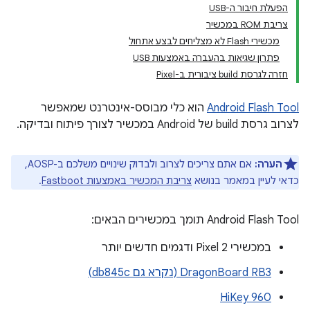
הפעלת חיבור ה-USB
צריבת ROM במכשיר
מכשירי Flash לא מצליחים לבצע אתחול
פתרון שגיאות בהעברה באמצעות USB
חזרה לגרסת build ציבורית ב-Pixel
Android Flash Tool
הוא כלי מבוסס-אינטרנט שמאפשר
לצרוב גרסת build של Android במכשיר לצורך פיתוח ובדיקה.
הערה:
אם אתם צריכים לצרוב ולבדוק שינויים משלכם ב-AOSP,
כדאי לעיין במאמר בנושא
צריבת המכשיר באמצעות Fastboot
.
‫Android Flash Tool תומך במכשירים הבאים:
במכשירי Pixel 2 ודגמים חדשים יותר
DragonBoard RB3 (נקרא גם db845c)
HiKey 960