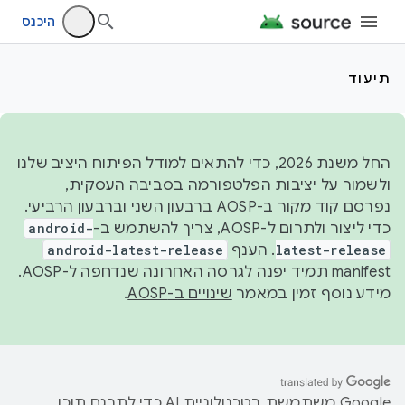
היכנס
תיעוד
החל משנת 2026, כדי להתאים למודל הפיתוח היציב שלנו
ולשמור על יציבות הפלטפורמה בסביבה העסקית,
נפרסם קוד מקור ב-AOSP ברבעון השני וברבעון הרביעי.
כדי ליצור ולתרום ל-AOSP, צריך להשתמש ב-
android-
latest-release
. הענף
android-latest-release
manifest תמיד יפנה לגרסה האחרונה שנדחפה ל-AOSP.
מידע נוסף זמין במאמר
שינויים ב-AOSP
.
‫Google משתמשת בטכנולוגיית AI כדי לתרגם תוכן