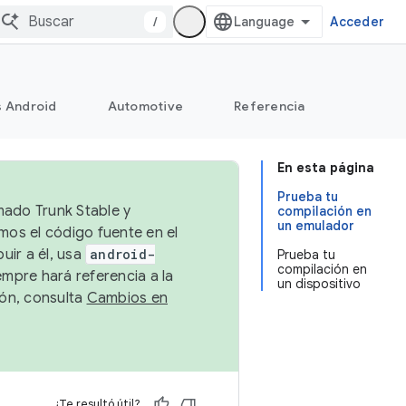
/
Acceder
s Android
Automotive
Referencia
En esta página
Prueba tu
mado Trunk Stable y
compilación en
un emulador
emos el código fuente en el
uir a él, usa
android-
Prueba tu
compilación en
empre hará referencia a la
un dispositivo
ión, consulta
Cambios en
¿Te resultó útil?