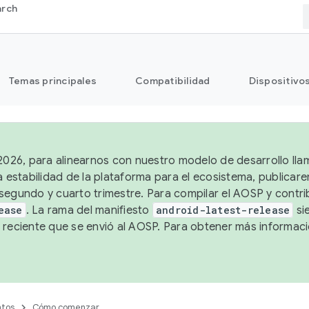
arch
Temas principales
Compatibilidad
Dispositivo
 2026, para alinearnos con nuestro modelo de desarrollo lla
a estabilidad de la plataforma para el ecosistema, publicar
segundo y cuarto trimestre. Para compilar el AOSP y contrib
ease
. La rama del manifiesto
android-latest-release
si
 reciente que se envió al AOSP. Para obtener más informac
tos
Cómo comenzar