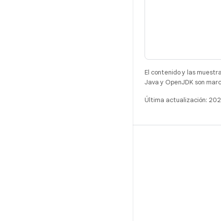
El contenido y las muestr
Java y OpenJDK son marca
Última actualización: 20
COMPILACIÓN
Repositorio de Android
Requisitos
Descarga
Vista previa de los objetos binarios