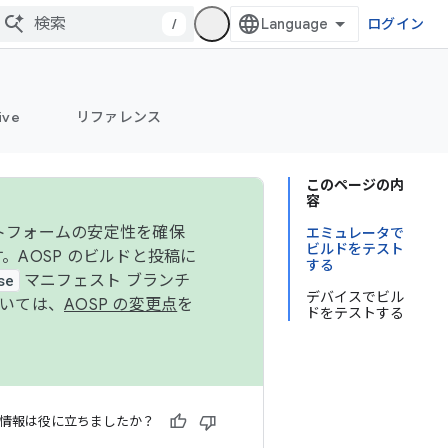
/
ログイン
ive
リファレンス
このページの内
容
ットフォームの安定性を確保
エミュレータで
ビルドをテスト
す。AOSP のビルドと投稿に
する
se
マニフェスト ブランチ
デバイスでビル
ついては、
AOSP の変更点
を
ドをテストする
情報は役に立ちましたか？