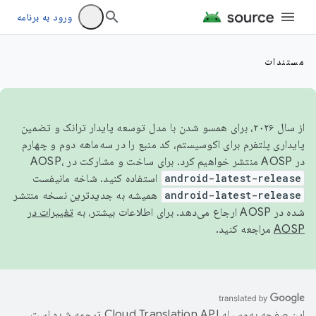
ورود به برنامه
مستندات
از سال ۲۰۲۶، برای همسو شدن با مدل توسعه پایدار ترانک و تضمین
پایداری پلتفرم برای اکوسیستم، کد منبع را در سه‌ماهه دوم و چهارم
در AOSP منتشر خواهیم کرد. برای ساخت و مشارکت در AOSP،
android-latest-release
استفاده کنید. شاخه مانیفست
android-latest-release
همیشه به جدیدترین نسخه منتشر
شده در AOSP ارجاع می‌دهد. برای اطلاعات بیشتر، به
تغییرات در
AOSP
مراجعه کنید.
این صفحه به‌وسیله
ترجمه شده است.