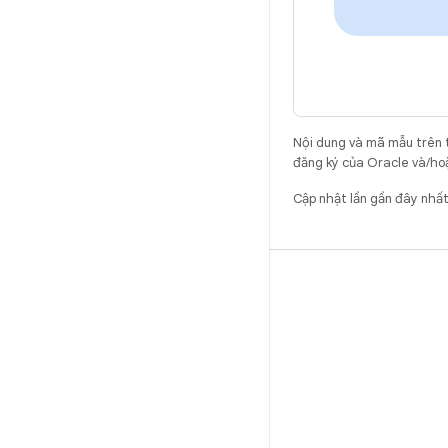
Nội dung và mã mẫu trên 
đăng ký của Oracle và/hoặ
Cập nhật lần gần đây nhấ
BẢN DỰNG
Vị trí lưu trữ mã Android
Yêu cầu
Cách tải mã xuống
Xem trước mã nhị phân
Phiên bản gốc