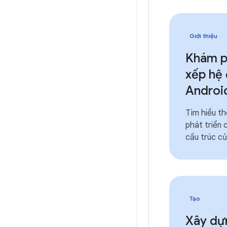
Giới thiệu
Khám p
xếp hệ 
Androi
Tìm hiểu th
phát triển 
cấu trúc củ
Tạo
Xây dự