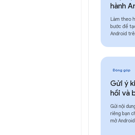
hành A
Làm theo h
bước để tạ
Android trê
Đóng góp
Gửi ý k
hồi và 
Gửi nội du
riêng bạn 
mở Android