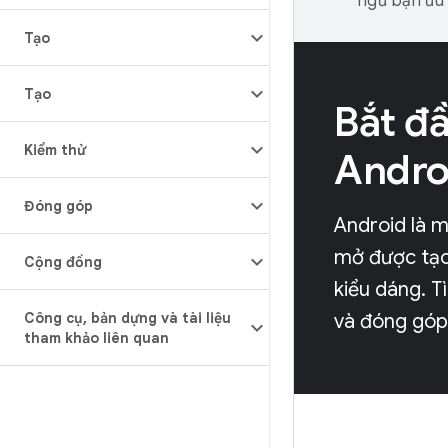
ngữ bạn ưu t
Tạo
Tạo
Bắt đầ
Kiểm thử
Andro
Đóng góp
Android là 
mở được tạo 
Cộng đồng
kiểu dáng. T
Công cụ
,
bản dựng và tài liệu
và đóng góp
tham khảo liên quan