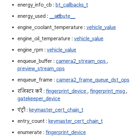
energy_info_cb :
bt_callbacks_t
energy_used :
__attribute__
engine_coolant_temperature :
vehicle_value
engine_oil_temperature :
vehicle_value
engine_rpm :
vehicle_value
enqueue_buffer :
camera2_stream_ops
,
preview_stream_ops
enqueue_frame :
camera2_frame_queue_dst_ops
रजिस्टर करें :
fingerprint_device
,
fingerprint_msg
,
gatekeeper_device
एंट्री :
keymaster_cert_chain_t
entry_count :
keymaster_cert_chain_t
enumerate :
fingerprint_device