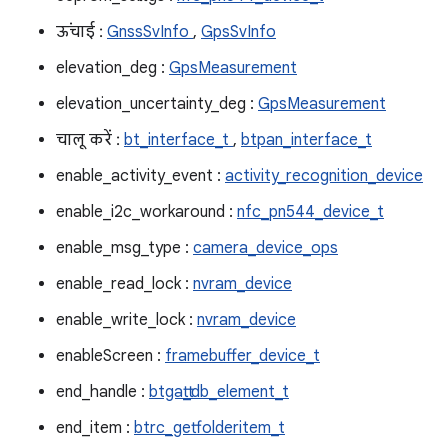
ऊंचाई :
GnssSvInfo
,
GpsSvInfo
elevation_deg :
GpsMeasurement
elevation_uncertainty_deg :
GpsMeasurement
चालू करें :
bt_interface_t
,
btpan_interface_t
enable_activity_event :
activity_recognition_device
enable_i2c_workaround :
nfc_pn544_device_t
enable_msg_type :
camera_device_ops
enable_read_lock :
nvram_device
enable_write_lock :
nvram_device
enableScreen :
framebuffer_device_t
end_handle :
btgatt_db_element_t
end_item :
btrc_getfolderitem_t