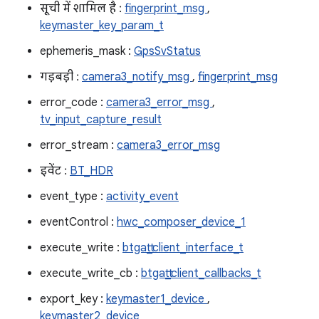
सूची में शामिल है :
fingerprint_msg
,
keymaster_key_param_t
ephemeris_mask :
GpsSvStatus
गड़बड़ी :
camera3_notify_msg
,
fingerprint_msg
error_code :
camera3_error_msg
,
tv_input_capture_result
error_stream :
camera3_error_msg
इवेंट :
BT_HDR
event_type :
activity_event
eventControl :
hwc_composer_device_1
execute_write :
btgatt_client_interface_t
execute_write_cb :
btgatt_client_callbacks_t
export_key :
keymaster1_device
,
keymaster2_device