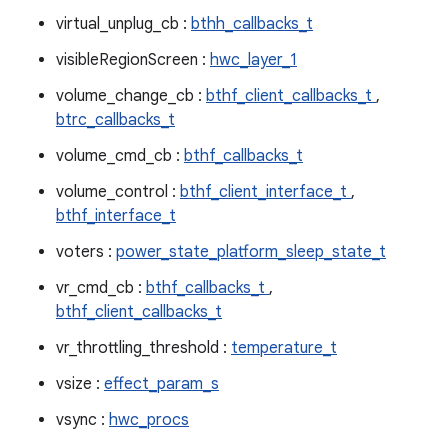
virtual_unplug_cb :
bthh_callbacks_t
visibleRegionScreen :
hwc_layer_1
volume_change_cb :
bthf_client_callbacks_t
,
btrc_callbacks_t
volume_cmd_cb :
bthf_callbacks_t
volume_control :
bthf_client_interface_t
,
bthf_interface_t
voters :
power_state_platform_sleep_state_t
vr_cmd_cb :
bthf_callbacks_t
,
bthf_client_callbacks_t
vr_throttling_threshold :
temperature_t
vsize :
effect_param_s
vsync :
hwc_procs