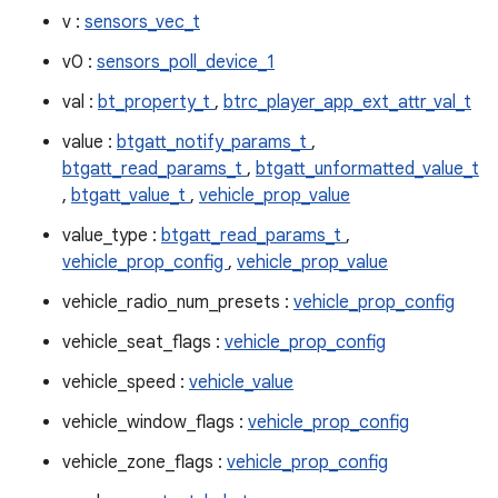
v :
sensors_vec_t
v0 :
sensors_poll_device_1
val :
bt_property_t
,
btrc_player_app_ext_attr_val_t
value :
btgatt_notify_params_t
,
btgatt_read_params_t
,
btgatt_unformatted_value_t
,
btgatt_value_t
,
vehicle_prop_value
value_type :
btgatt_read_params_t
,
vehicle_prop_config
,
vehicle_prop_value
vehicle_radio_num_presets :
vehicle_prop_config
vehicle_seat_flags :
vehicle_prop_config
vehicle_speed :
vehicle_value
vehicle_window_flags :
vehicle_prop_config
vehicle_zone_flags :
vehicle_prop_config