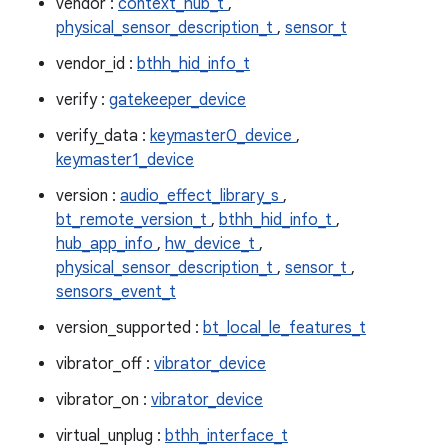
vendor :
context_hub_t
,
physical_sensor_description_t
,
sensor_t
vendor_id :
bthh_hid_info_t
verify :
gatekeeper_device
verify_data :
keymaster0_device
,
keymaster1_device
version :
audio_effect_library_s
,
bt_remote_version_t
,
bthh_hid_info_t
,
hub_app_info
,
hw_device_t
,
physical_sensor_description_t
,
sensor_t
,
sensors_event_t
version_supported :
bt_local_le_features_t
vibrator_off :
vibrator_device
vibrator_on :
vibrator_device
virtual_unplug :
bthh_interface_t