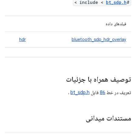
>
bt_sdp.h
#include <
فیلدهای داده
hdr
bluetooth_sdp_hdr_overlay
توصیف همراه با جزئیات
تعریف در خط
86
فایل
bt_sdp.h
.
مستندات میدانی