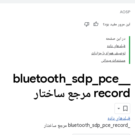
AOSP
این مرور مفید بود؟
در این صفحه
فیلدهای داده
توصیف همراه با جزئیات
مستندات میدانی
bluetooth
_
sdp
_
pce
_
_
record مرجع ساختار
فیلدهای داده
_bluetooth_sdp_pce_record مرجع ساختار