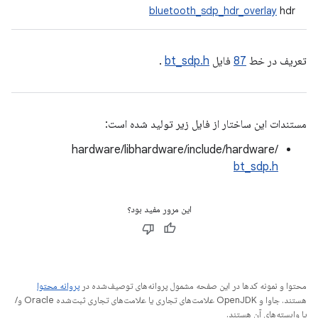
bluetooth_sdp_hdr_overlay
hdr
تعریف در خط
87
فایل
bt_sdp.h
.
مستندات این ساختار از فایل زیر تولید شده است:
hardware/libhardware/include/hardware/
bt_sdp.h
این مرور مفید بود؟
محتوا و نمونه کدها در این صفحه مشمول پروانه‌های توصیف‌شده در
پروانه محتوا
هستند. جاوا و OpenJDK علامت‌های تجاری یا علامت‌های تجاری ثبت‌شده Oracle و/
یا وابسته‌های آن هستند.