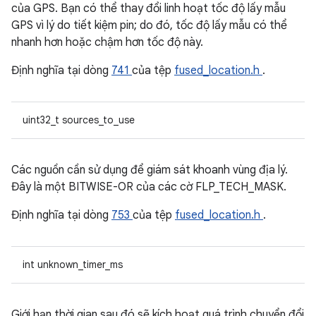
của GPS. Bạn có thể thay đổi linh hoạt tốc độ lấy mẫu
GPS vì lý do tiết kiệm pin; do đó, tốc độ lấy mẫu có thể
nhanh hơn hoặc chậm hơn tốc độ này.
Định nghĩa tại dòng
741
của tệp
fused_location.h
.
uint32_t sources_to_use
Các nguồn cần sử dụng để giám sát khoanh vùng địa lý.
Đây là một BITWISE-OR của các cờ FLP_TECH_MASK.
Định nghĩa tại dòng
753
của tệp
fused_location.h
.
int unknown_timer_ms
Giới hạn thời gian sau đó sẽ kích hoạt quá trình chuyển đổi