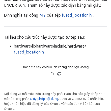
UNCERTAIN. Tham số này được xác định bằng mili giây.
Định nghĩa tại dòng
747
của tệp
fused_location.h
.
Tài liệu cho cấu trúc này được tạo từ tệp sau:
hardware/libhardware/include/hardware/
fused_location.h
Thông tin này có hữu ích không cho bạn không?
Nội dung và mã mẫu trên trang này phải tuân thủ các giấy phép như
mô tả trong phần
Giấy phép nội dung
. Java và OpenJDK là nhãn hiệu
hoặc nhãn hiệu đã đăng ký của Oracle và/hoặc đơn vị liên kết của
Oracle.