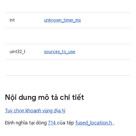
int
unknown_timer_ms
uint32_t
sources_to_use
Nội dung mô tả chi tiết
Tuỳ chọn khoanh vùng địa lý
Định nghĩa tại dòng
714
của tệp
fused_location.h
.