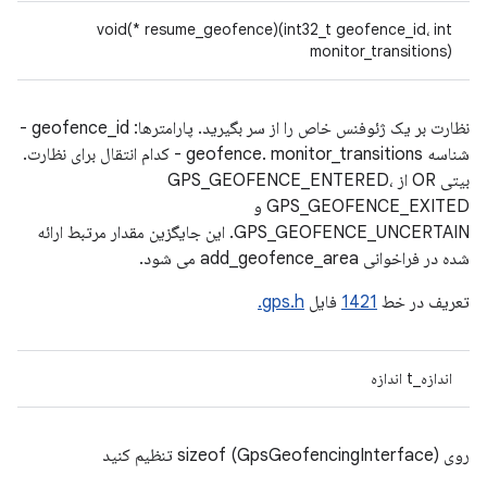
void(* resume_geofence)(int32_t geofence_id، int
monitor_transitions)
نظارت بر یک ژئوفنس خاص را از سر بگیرید. پارامترها: geofence_id -
شناسه geofence. monitor_transitions - کدام انتقال برای نظارت.
بیتی OR از GPS_GEOFENCE_ENTERED،
GPS_GEOFENCE_EXITED و
GPS_GEOFENCE_UNCERTAIN. این جایگزین مقدار مرتبط ارائه
شده در فراخوانی add_geofence_area می شود.
تعریف در خط
1421
فایل
gps.h.
اندازه_t اندازه
روی sizeof (GpsGeofencingInterface) تنظیم کنید