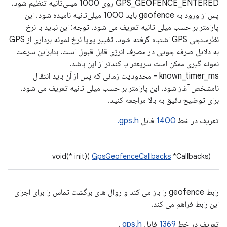
GPS_GEOFENCE_ENTERED روی 1000 میلی‌ثانیه تنظیم شود،
پس از ورود به geofence باید 1000 میلی‌ثانیه نامیده شود. این
پارامتر بر حسب میلی ثانیه تعریف می شود. توجه: این نباید با نرخ
نظرسنجی GPS اشتباه گرفته شود. تغییر پویا نرخ نمونه برداری از GPS
به دلایل صرفه جویی در مصرف انرژی قابل قبول است. بنابراین سرعت
نمونه گیری ممکن است سریعتر یا کندتر از این باشد.
known_timer_ms - محدودیت زمانی که پس از آن باید انتقال
نامشخص آغاز شود. این پارامتر بر حسب میلی ثانیه تعریف می شود.
برای توضیح دقیق به بالا مراجعه کنید.
تعریف در خط
1400
فایل
gps.h.
void(* init)(
GpsGeofenceCallbacks
*Callbacks)
رابط geofence را باز می کند و روال های برگشت تماس را برای اجرای
این رابط فراهم می کند.
تعریف در خط
1369
فایل
gps.h
.