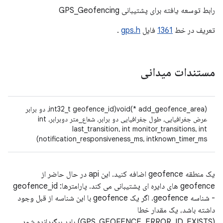
رابط توسعه یافته برای پشتیبانی GPS_Geofencing
تعریف در خط
1361
فایل
gps.h
.
مستندات میدانی
void(* add_geofence_area)(int32_t geofence_id، دو برابر
عرض جغرافیایی، طول جغرافیایی دو برابر، شعاع_متر دوبرابر، int
last_transition، int monitor_transitions، int
notification_responsiveness_ms، intknown_timer_ms)
یک منطقه geofence اضافه کنید. این api در حال حاضر از
geofence های دایره ای پشتیبانی می کند. پارامترها: geofence_id
- شناسه geofence. اگر یک geofence با این شناسه از قبل وجود
داشته باشد، یک مقدار خطا
(GPS_GEOFENCE_ERROR_ID_EXISTS) باید برگردانده شود.