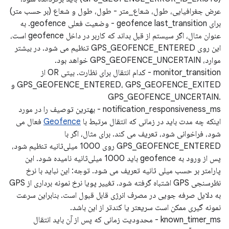
عرض جغرافیایی، طول، شعاع_متر - طول، طول و شعاع (بر حسب متر)
برای geofence last_transition - وضعیت فعلی geofence. به
عنوان مثال، اگر سیستم از قبل بداند که کاربر در داخل geofence است،
این روی GPS_GEOFENCE_ENTERED تنظیم می شود. در بیشتر
موارد، GPS_GEOFENCE_UNCERTAIN خواهد بود.
monitor_transition - کدام انتقال برای نظارت. بیتی OR از
GPS_GEOFENCE_ENTERED، GPS_GEOFENCE_EXITED و
GPS_GEOFENCE_UNCERTAIN.
notification_responsiveness_ms - بهترین توصیف را در مورد
اینکه چه مدت باید در زمانی که انتقال مرتبط با
Geofence
فعال می
شود، فراخوانی شود، تعریف می کند. برای مثال، اگر با
GPS_GEOFENCE_ENTERED روی 1000 میلی‌ثانیه تنظیم شود،
پس از ورود به geofence باید 1000 میلی‌ثانیه نامیده شود. این
پارامتر بر حسب میلی ثانیه تعریف می شود. توجه: این نباید با نرخ
نظرسنجی GPS اشتباه گرفته شود. تغییر پویا نرخ نمونه برداری از GPS
به دلایل صرفه جویی در مصرف انرژی قابل قبول است. بنابراین سرعت
نمونه گیری ممکن است سریعتر یا کندتر از این باشد.
known_timer_ms - محدودیت زمانی که پس از آن باید انتقال