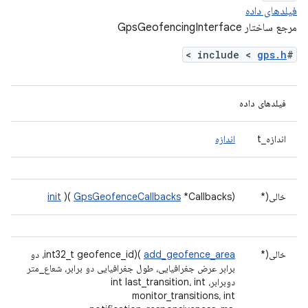
فیلدهای داده
مرجع ساختار GpsGeofencingInterface
>
gps.h
#include <
فیلدهای داده
اندازه_t
اندازه
خالی(*
*Callbacks)
GpsGeofenceCallbacks
)(
init
خالی(*
add_geofence_area
)(int32_t geofence_id، دو
برابر عرض جغرافیایی، طول جغرافیایی دو برابر، شعاع_متر
دوبرابر، int last_transition، int
monitor_transitions، int