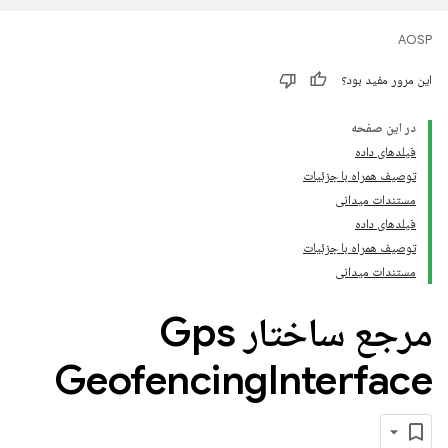
AOSP
این مرور مفید بود؟
در این صفحه
فیلدهای داده
توصیف همراه با جزئیات
مستندات میدانی
فیلدهای داده
توصیف همراه با جزئیات
مستندات میدانی
مرجع ساختار Gps
Geofencing
Interface