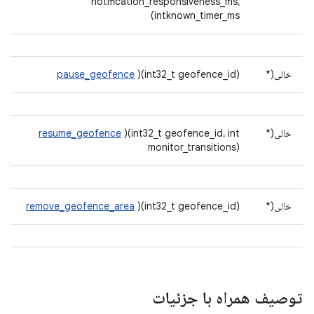
notification_responsiveness_ms،
intknown_timer_ms)
خالی(*
)(int32_t geofence_id)
pause_geofence
خالی(*
)(int32_t geofence_id، int
resume_geofence
monitor_transitions)
خالی(*
)(int32_t geofence_id)
remove_geofence_area
توصیف همراه با جزئیات