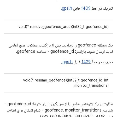
تعریف در خط
1409
فایل
gps.h.
void(* remove_geofence_area)(int32_t geofence_id)
یک منطقه geofence را بردارید. پس از بازگشت عملکرد، هیچ اعلانی
نباید ارسال شود. پارامتر: geofence_id - شناسه geofence.
تعریف در خط
1429
فایل
gps.h.
void(* resume_geofence)(int32_t geofence_id، int
monitor_transitions)
نظارت بر یک ژئوفنس خاص را از سر بگیرید. پارامترها: geofence_id -
شناسه geofence. monitor_transitions - کدام انتقال برای نظارت.
بیتی OR از GPS_GEOFENCE_ENTERED،