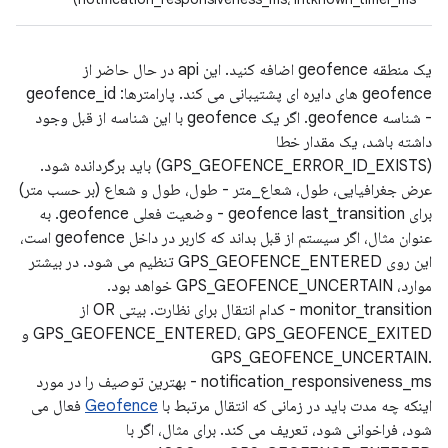
یک منطقه geofence اضافه کنید. این api در حال حاضر از
geofence های دایره ای پشتیبانی می کند. پارامترها: geofence_id
- شناسه geofence. اگر یک geofence با این شناسه از قبل وجود
داشته باشد، یک مقدار خطا
(GPS_GEOFENCE_ERROR_ID_EXISTS) باید برگردانده شود.
عرض جغرافیایی، طول، شعاع_متر - طول، طول و شعاع (بر حسب متر)
برای geofence last_transition - وضعیت فعلی geofence. به
عنوان مثال، اگر سیستم از قبل بداند که کاربر در داخل geofence است،
این روی GPS_GEOFENCE_ENTERED تنظیم می شود. در بیشتر
موارد، GPS_GEOFENCE_UNCERTAIN خواهد بود.
monitor_transition - کدام انتقال برای نظارت. بیتی OR از
GPS_GEOFENCE_ENTERED، GPS_GEOFENCE_EXITED و
GPS_GEOFENCE_UNCERTAIN.
notification_responsiveness_ms - بهترین توصیف را در مورد
اینکه چه مدت باید در زمانی که انتقال مرتبط با
Geofence
فعال می
شود، فراخوانی شود، تعریف می کند. برای مثال، اگر با