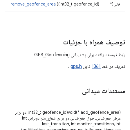
خالی(*
)(int32_t geofence_id)
remove_geofence_area
توصیف همراه با جزئیات
رابط توسعه یافته برای پشتیبانی GPS_Geofencing
تعریف در خط
1361
فایل
gps.h
.
مستندات میدانی
void(* add_geofence_area)(int32_t geofence_id، دو برابر
عرض جغرافیایی، طول جغرافیایی دو برابر، شعاع_متر دوبرابر، int
last_transition، int monitor_transitions، int
notification_responsiveness_ms، intknown_timer_ms)