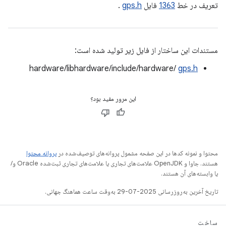
تعریف در خط
1363
فایل
gps.h
.
مستندات این ساختار از فایل زیر تولید شده است:
hardware/libhardware/include/hardware/
gps.h
این مرور مفید بود؟
محتوا و نمونه کدها در این صفحه مشمول پروانه‌های توصیف‌شده در
پروانه محتوا
هستند. جاوا و OpenJDK علامت‌های تجاری یا علامت‌های تجاری ثبت‌شده Oracle و/
یا وابسته‌های آن هستند.
تاریخ آخرین به‌روزرسانی 2025-07-29 به‌وقت ساعت هماهنگ جهانی.
ساخت