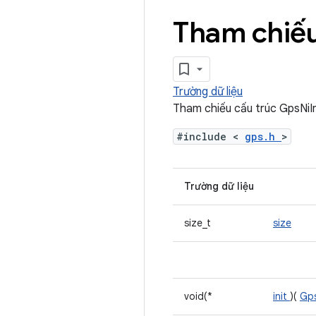
Tham chiếu
Trường dữ liệu
Tham chiếu cấu trúc GpsNiI
#include <
gps.h
>
Trường dữ liệu
size_t
size
void(*
init
)(
Gps