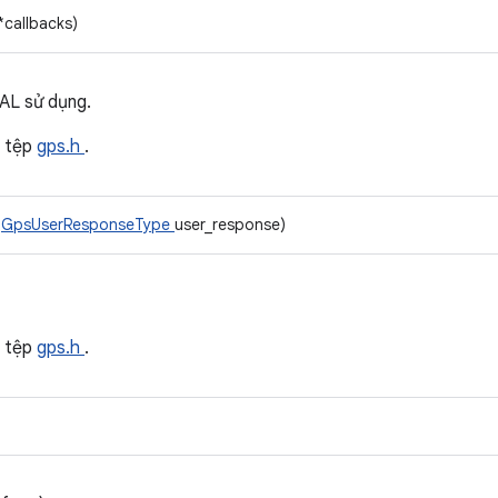
*callbacks)
HAL sử dụng.
 tệp
gps.h
.
,
GpsUserResponseType
user_response)
 tệp
gps.h
.