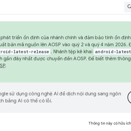
phát triển ổn định của nhánh chính và đảm bảo tính ổn địn
ẽ xuất bản mã nguồn lên AOSP vào quý 2 và quý 4 năm 2026.
droid-latest-release
. Nhánh tệp kê khai
android-lates
h gần đây nhất được chuyển đến AOSP. Để biết thêm thông t
OSP
.
gle sử dụng công nghệ AI để dịch nội dung sang ngôn
h bằng AI có thể có lỗi.
Thông tin này có hữu íc