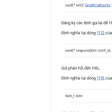
void(* init)(
GpsNiCallbacks
Đăng ký các lệnh gọi lại để 
Định nghĩa tại dòng
1112
của
void(* respond)(int notif_id
Gửi phản hồi đến HAL.
Định nghĩa tại dòng
1115
của
size_t size