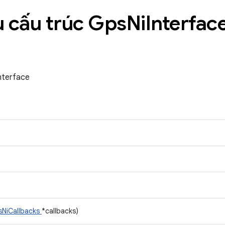
 cấu trúc Gps
Ni
Interfac
nterface
NiCallbacks
*callbacks)