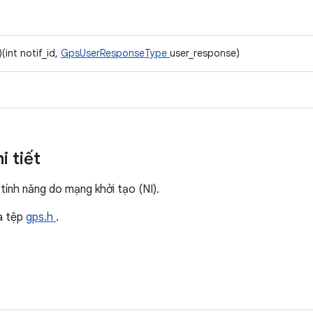
)(int notif_id,
GpsUserResponseType
user_response)
i tiết
tính năng do mạng khởi tạo (NI).
a tệp
gps.h
.