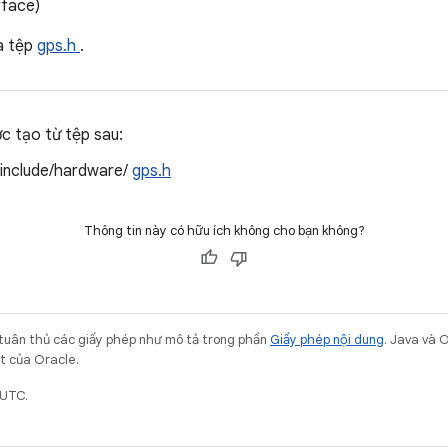
rface)
a tệp
gps.h
.
ợc tạo từ tệp sau:
/include/hardware/
gps.h
Thông tin này có hữu ích không cho bạn không?
 tuân thủ các giấy phép như mô tả trong phần
Giấy phép nội dung
. Java và 
ết của Oracle.
 UTC.