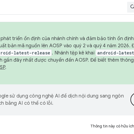
phát triển ổn định của nhánh chính và đảm bảo tính ổn địn
ẽ xuất bản mã nguồn lên AOSP vào quý 2 và quý 4 năm 2026.
droid-latest-release
. Nhánh tệp kê khai
android-lates
h gần đây nhất được chuyển đến AOSP. Để biết thêm thông t
OSP
.
gle sử dụng công nghệ AI để dịch nội dung sang ngôn
h bằng AI có thể có lỗi.
Thông tin này có hữu íc