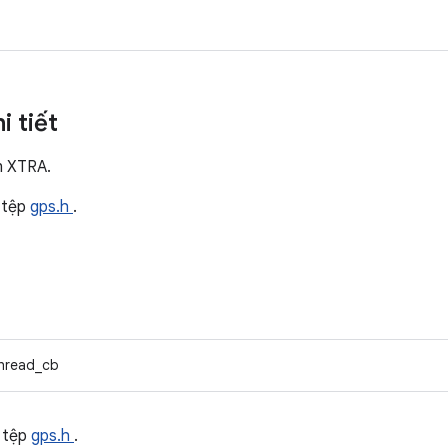
i tiết
ện XTRA.
 tệp
gps.h
.
thread_cb
 tệp
gps.h
.