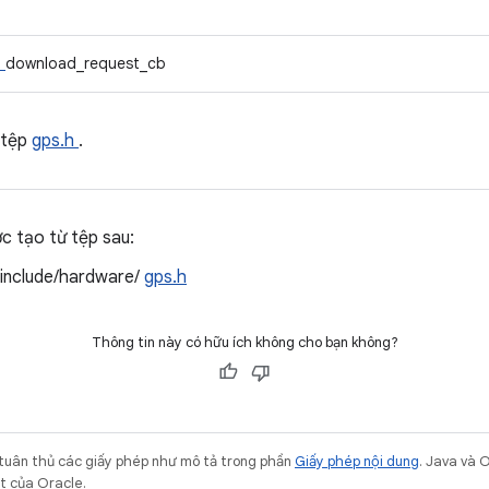
t
download_request_cb
 tệp
gps.h
.
ợc tạo từ tệp sau:
/include/hardware/
gps.h
Thông tin này có hữu ích không cho bạn không?
 tuân thủ các giấy phép như mô tả trong phần
Giấy phép nội dung
. Java và 
ết của Oracle.