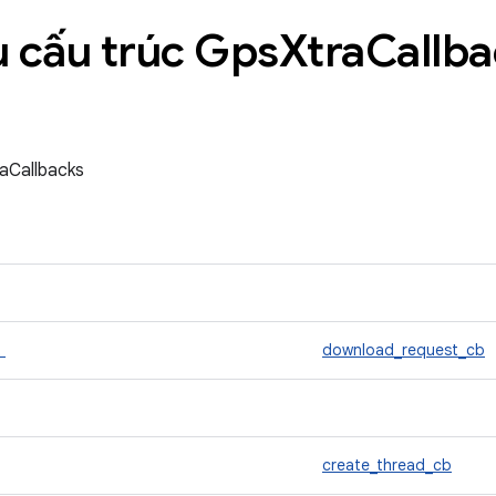
 cấu trúc Gps
Xtra
Callba
aCallbacks
t
download_request_cb
create_thread_cb