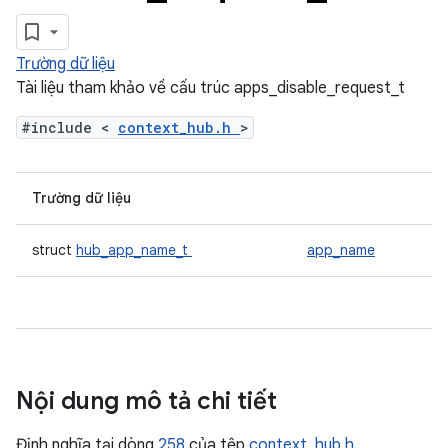
Trường dữ liệu
Tài liệu tham khảo về cấu trúc apps_disable_request_t
#include <
context_hub.h
>
Trường dữ liệu
struct
hub_app_name_t
app_name
Nội dung mô tả chi tiết
Định nghĩa tại dòng
258
của tệp
context_hub.h
.