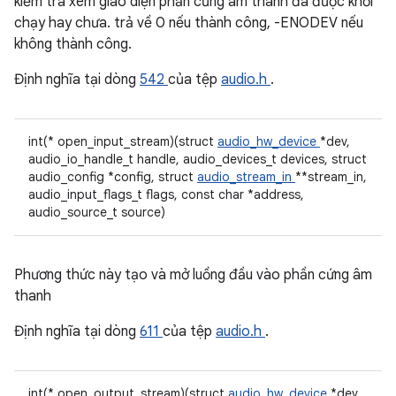
kiểm tra xem giao diện phần cứng âm thanh đã được khởi
chạy hay chưa. trả về 0 nếu thành công, -ENODEV nếu
không thành công.
Định nghĩa tại dòng
542
của tệp
audio.h
.
int(* open_input_stream)(struct
audio_hw_device
*dev,
audio_io_handle_t handle, audio_devices_t devices, struct
audio_config *config, struct
audio_stream_in
**stream_in,
audio_input_flags_t flags, const char *address,
audio_source_t source)
Phương thức này tạo và mở luồng đầu vào phần cứng âm
thanh
Định nghĩa tại dòng
611
của tệp
audio.h
.
int(* open_output_stream)(struct
audio_hw_device
*dev,