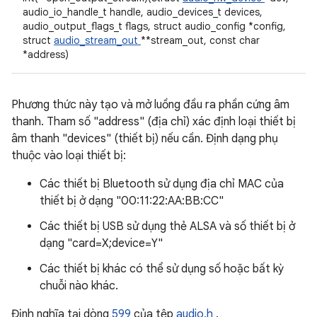
audio_io_handle_t handle, audio_devices_t devices,
audio_output_flags_t flags, struct audio_config *config,
struct
audio_stream_out
**stream_out, const char
*address)
Phương thức này tạo và mở luồng đầu ra phần cứng âm
thanh. Tham số "address" (địa chỉ) xác định loại thiết bị
âm thanh "devices" (thiết bị) nếu cần. Định dạng phụ
thuộc vào loại thiết bị:
Các thiết bị Bluetooth sử dụng địa chỉ MAC của
thiết bị ở dạng "00:11:22:AA:BB:CC"
Các thiết bị USB sử dụng thẻ ALSA và số thiết bị ở
dạng "card=X;device=Y"
Các thiết bị khác có thể sử dụng số hoặc bất kỳ
chuỗi nào khác.
Định nghĩa tại dòng
599
của tệp
audio.h
.