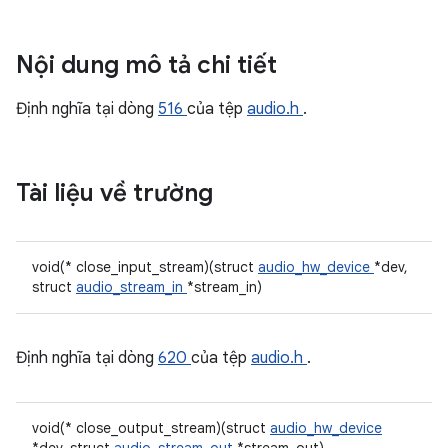
Nội dung mô tả chi tiết
Định nghĩa tại dòng
516
của tệp
audio.h
.
Tài liệu về trường
void(* close_input_stream)(struct
audio_hw_device
*dev,
struct
audio_stream_in
*stream_in)
Định nghĩa tại dòng
620
của tệp
audio.h
.
void(* close_output_stream)(struct
audio_hw_device