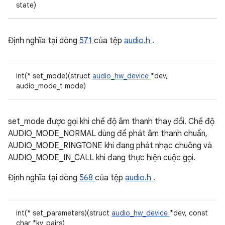
state)
Định nghĩa tại dòng
571
của tệp
audio.h
.
int(* set_mode)(struct
audio_hw_device
*dev,
audio_mode_t mode)
set_mode được gọi khi chế độ âm thanh thay đổi. Chế độ
AUDIO_MODE_NORMAL dùng để phát âm thanh chuẩn,
AUDIO_MODE_RINGTONE khi đang phát nhạc chuông và
AUDIO_MODE_IN_CALL khi đang thực hiện cuộc gọi.
Định nghĩa tại dòng
568
của tệp
audio.h
.
int(* set_parameters)(struct
audio_hw_device
*dev, const
char *kv_pairs)