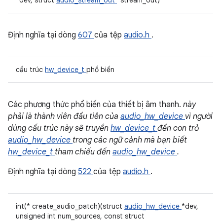
*dev, struct
audio_stream_out
*stream_out)
Định nghĩa tại dòng
607
của tệp
audio.h
.
cấu trúc
hw_device_t
phổ biến
Các phương thức phổ biến của thiết bị âm thanh.
này
phải là thành viên đầu tiên của
audio_hw_device
vì người
dùng cấu trúc này sẽ truyền
hw_device_t
đến con trỏ
audio_hw_device
trong các ngữ cảnh mà bạn biết
hw_device_t
tham chiếu đến
audio_hw_device
.
Định nghĩa tại dòng
522
của tệp
audio.h
.
int(* create_audio_patch)(struct
audio_hw_device
*dev,
unsigned int num_sources, const struct