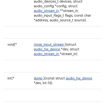
audio_devices_t devices, struct
audio_config *config, struct
audio_stream_in
**stream_in,
audio_input_flags_t flags, const char
*address, audio_source_t source)
void(*
close_input_stream
)(struct
audio_hw_device
*dev, struct
audio_stream_in
*stream_in)
int(*
dump
)(const struct
audio_hw_device
*dev, int fd)