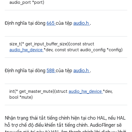
audio_port *port)
Định nghĩa tại dòng
665
của tệp
audio.h
.
size_t(* get_input_buffer_size)(const struct
audio_hw_device
*dev, const struct audio_config *config)
Định nghĩa tại dòng
588
của tệp
audio.h
.
int(* get_master_mute)(struct
audio_hw_device
*dev,
bool *mute)
Nhận trạng thái tắt tiếng chính hiện tại cho HAL, nếu HAL
hỗ trợ chế độ điều khiển tắt tiếng chính. AudioFlinger sẽ