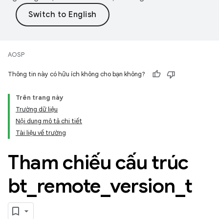
AOSP
Thông tin này có hữu ích không cho bạn không?
Trên trang này
Trường dữ liệu
Nội dung mô tả chi tiết
Tài liệu về trường
Tham chiếu cấu trúc
bt
_
remote
_
version
_
t