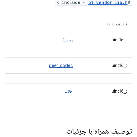
>
bt_vendor_lib.h
#include <
فیلدهای داده
uint16_t
رسیدگی
peer_codec
uint16_t
uint16_t
حالت
توصیف همراه با جزئیات