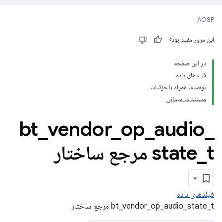
AOSP
این مرور مفید بود؟
در این صفحه
فیلدهای داده
توصیف همراه با جزئیات
مستندات میدانی
bt
_
vendor
_
op
_
audio
_
t مرجع ساختار
_
state
فیلدهای داده
bt_vendor_op_audio_state_t مرجع ساختار