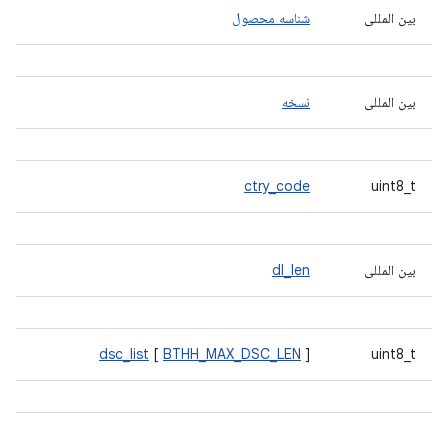
بین المللی
شناسه محصول
بین المللی
نسخه
ctry_code
uint8_t
بین المللی
dl_len
dsc_list
[
BTHH_MAX_DSC_LEN
]
uint8_t