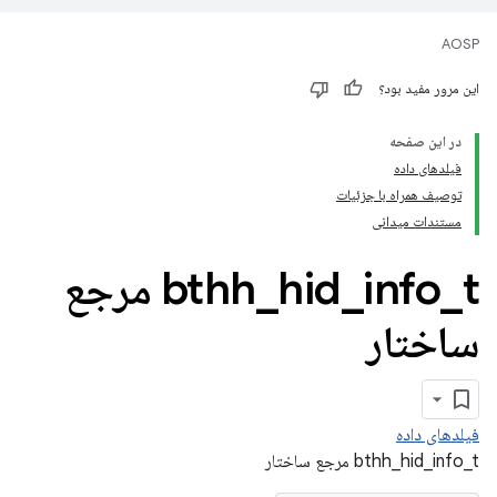
AOSP
این مرور مفید بود؟
در این صفحه
فیلدهای داده
توصیف همراه با جزئیات
مستندات میدانی
_
info
_
hid
_
bthh
t مرجع
ساختار
فیلدهای داده
bthh_hid_info_t مرجع ساختار