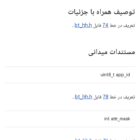
توصیف همراه با جزئیات
تعریف در خط
74
فایل
bt_hh.h
.
مستندات میدانی
uint8_t app_id
تعریف در خط
78
فایل
bt_hh.h
.
int attr_mask