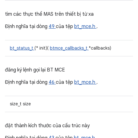
tìm các thực thể MAS trên thiết bị từ xa
Định nghĩa tại dòng
49
của tệp
bt_mce.h
.
bt_status_t
(* init)(
btmce_callbacks_t
*callbacks)
đăng ký lệnh gọi lại BT MCE
Định nghĩa tại dòng
46
của tệp
bt_mce.h
.
size_t size
đặt thành kích thước của cấu trúc này