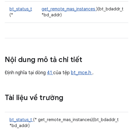
bt_status_t
get_remote_mas_instances
)(bt_bdaddr_t
(*
*bd_addr)
Nội dung mô tả chi tiết
Định nghĩa tại dòng
41
của tệp
bt_mce.h
.
Tài liệu về trường
bt_status_t
(* get_remote_mas_instances)(bt_bdaddr_t
*bd_addr)