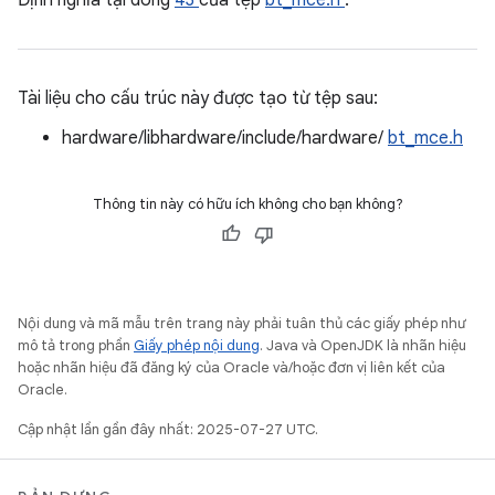
Định nghĩa tại dòng
43
của tệp
bt_mce.h
.
Tài liệu cho cấu trúc này được tạo từ tệp sau:
hardware/libhardware/include/hardware/
bt_mce.h
Thông tin này có hữu ích không cho bạn không?
Nội dung và mã mẫu trên trang này phải tuân thủ các giấy phép như
mô tả trong phần
Giấy phép nội dung
. Java và OpenJDK là nhãn hiệu
hoặc nhãn hiệu đã đăng ký của Oracle và/hoặc đơn vị liên kết của
Oracle.
Cập nhật lần gần đây nhất: 2025-07-27 UTC.