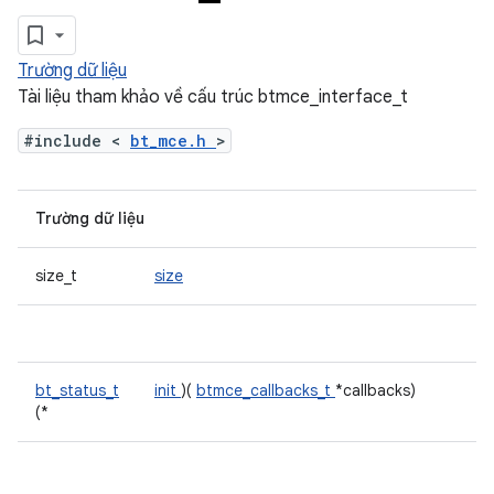
Trường dữ liệu
Tài liệu tham khảo về cấu trúc btmce_interface_t
#include <
bt_mce.h
>
Trường dữ liệu
size_t
size
bt_status_t
init
)(
btmce_callbacks_t
*callbacks)
(*