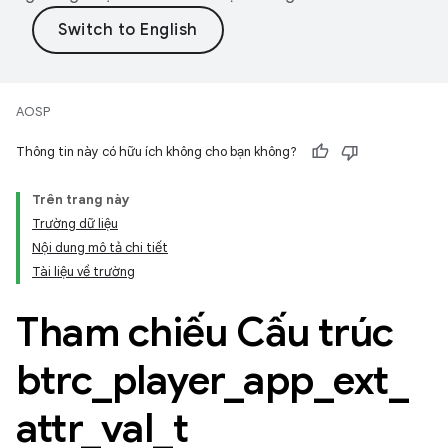
AOSP
Thông tin này có hữu ích không cho bạn không?
Trên trang này
Trường dữ liệu
Nội dung mô tả chi tiết
Tài liệu về trường
Tham chiếu Cấu trúc
btrc
_
player
_
app
_
ext
_
attr
_
val
_
t