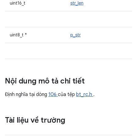
uint16_t
str_len
uint8_t *
p_str
Nội dung mô tả chi tiết
Định nghĩa tại dòng
106
của tệp
bt_rc.h
.
Tài liệu về trường