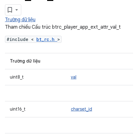
Trường dữ liệu
Tham chiếu Cấu trúc btrc_player_app_ext_attr_val_t
#include <
bt_rc.h
>
Trường dữ liệu
uint8_t
val
uint16_t
charset_id