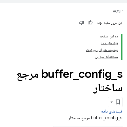
AOSP
این مرور مفید بود؟
در این صفحه
فیلدهای داده
توصیف همراه با جزئیات
مستندات میدانی
_
config
_
buffer
s مرجع
ساختار
فیلدهای داده
buffer_config_s مرجع ساختار