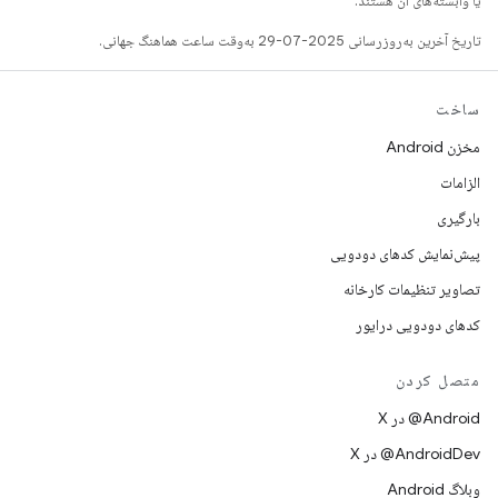
یا وابسته‌های آن هستند.
تاریخ آخرین به‌روزرسانی 2025-07-29 به‌وقت ساعت هماهنگ جهانی.
ساخت
مخزن Android
الزامات
بارگیری
پیش‌نمایش کدهای دودویی
تصاویر تنظیمات کارخانه
کدهای دودویی درایور
متصل کردن
‫‎@Android در X
‫‎@AndroidDev در X
وبلاگ Android