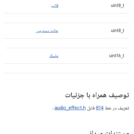
uint8_t
قالب
uint8_t
حالت دسترسی
uint16_t
ماسک
توصیف همراه با جزئیات
تعریف در خط
814
فایل
audio_effect.h
.
مستندات میدانی