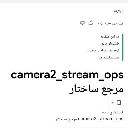
AOSP
این مرور مفید بود؟
در این صفحه
فیلدهای داده
توصیف همراه با جزئیات
مستندات میدانی
camera2
_
stream
_
ops
مرجع ساختار
فیلدهای داده
camera2_stream_ops مرجع ساختار