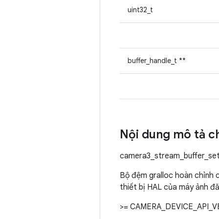
uint32_t
buffer_handle_t **
Nội dung mô tả ch
camera3_stream_buffer_set
Bộ đệm gralloc hoàn chỉnh 
thiết bị HAL của máy ảnh đăn
>= CAMERA_DEVICE_API_V