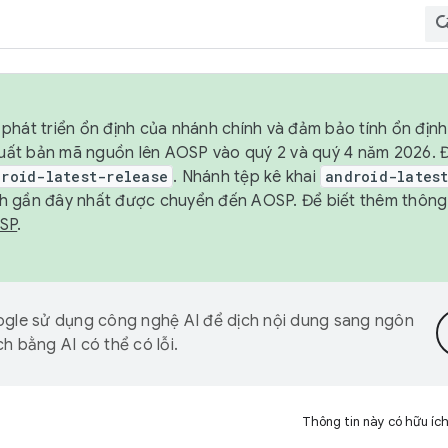
phát triển ổn định của nhánh chính và đảm bảo tính ổn địn
ẽ xuất bản mã nguồn lên AOSP vào quý 2 và quý 4 năm 2026.
droid-latest-release
. Nhánh tệp kê khai
android-lates
h gần đây nhất được chuyển đến AOSP. Để biết thêm thông t
OSP
.
gle sử dụng công nghệ AI để dịch nội dung sang ngôn
h bằng AI có thể có lỗi.
Thông tin này có hữu íc