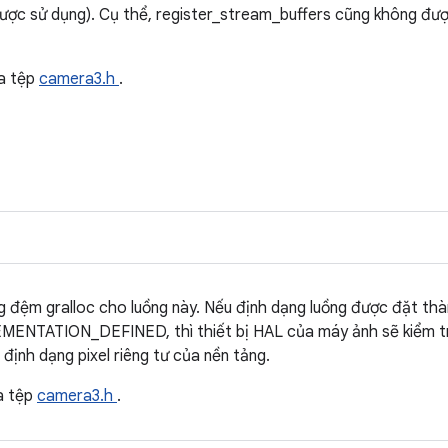
ược sử dụng). Cụ thể, register_stream_buffers cũng không đư
a tệp
camera3.h
.
g đệm gralloc cho luồng này. Nếu định dạng luồng được đặt th
TATION_DEFINED, thì thiết bị HAL của máy ảnh sẽ kiểm tr
 định dạng pixel riêng tư của nền tảng.
a tệp
camera3.h
.