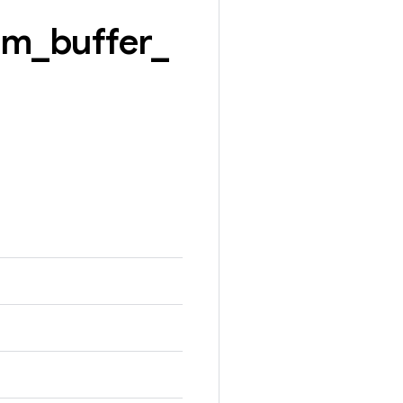
am
_
buffer
_