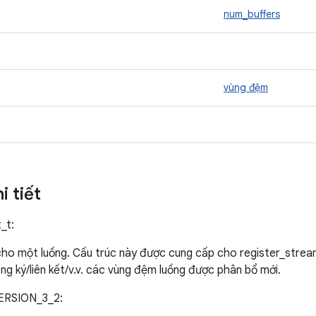
num_buffers
vùng đệm
i tiết
_t:
cho một luồng. Cấu trúc này được cung cấp cho register_strea
g ký/liên kết/v.v. các vùng đệm luồng được phân bổ mới.
ERSION_3_2: