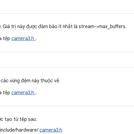
. Giá trị này được đảm bảo ít nhất là stream->max_buffers.
a tệp
camera3.h
.
 các vùng đệm này thuộc về
a tệp
camera3.h
.
ợc tạo từ tệp sau:
/include/hardware/
camera3.h