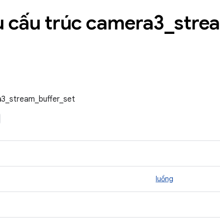
 cấu trúc camera3
_
stre
a3_stream_buffer_set
luồng