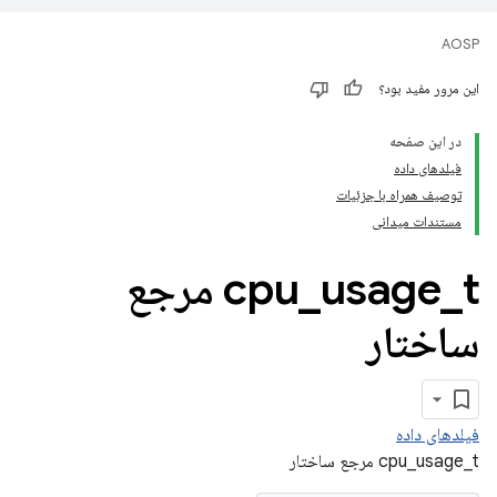
AOSP
این مرور مفید بود؟
در این صفحه
فیلدهای داده
توصیف همراه با جزئیات
مستندات میدانی
_
usage
_
cpu
t مرجع
ساختار
فیلدهای داده
cpu_usage_t مرجع ساختار