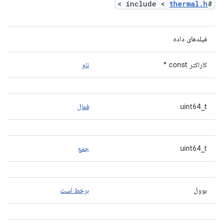
>
thermal.h
#include <
فیلدهای داده
کاراکتر const *
نام
uint64_t
فعال
uint64_t
جمع
بوول
برخط است