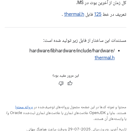
کل زمان از آخرین بوت در MS.
تعریف در خط
125
فایل
thermal.h
.
مستندات این ساختار از فایل زیر تولید شده است:
hardware/libhardware/include/hardware/
thermal.h
این مرور مفید بود؟
محتوا و نمونه کدها در این صفحه مشمول پروانه‌های توصیف‌شده در
پروانه محتوا
هستند. جاوا و OpenJDK علامت‌های تجاری یا علامت‌های تجاری ثبت‌شده Oracle و/
یا وابسته‌های آن هستند.
تاریخ آخرین به‌روزرسانی 2025-07-29 به‌وقت ساعت هماهنگ جهانی.