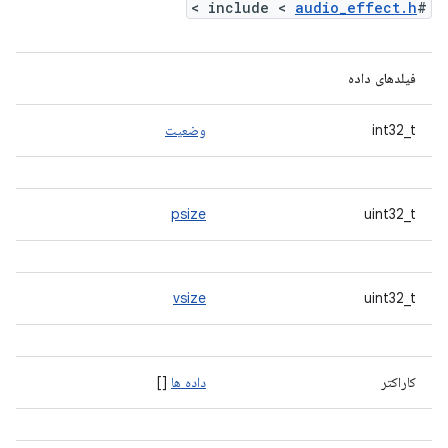
>
audio_effect.h
#include <
فیلدهای داده
int32_t
وضعیت
psize
uint32_t
vsize
uint32_t
کاراکتر
داده ها
[]