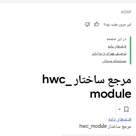
AOSP
این مرور مفید بود؟
در این صفحه
فیلدهای داده
توصیف همراه با جزئیات
مستندات میدانی
مرجع ساختار hwc
_
module
فیلدهای داده
مرجع ساختار hwc_module