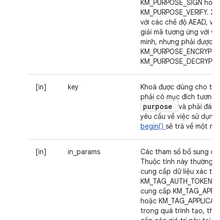
KM_PURPOSE_SIGN hoặ
KM_PURPOSE_VERIFY. Xin 
với các chế độ AEAD, vi
giải mã tương ứng với vi
minh, nhưng phải được ch
KM_PURPOSE_ENCRYPT 
KM_PURPOSE_DECRYPT.
[in]
key
Khoá được dùng cho tha
phải có mục đích tương t
purpose
và phải đáp 
yêu cầu về việc sử dụng
begin()
sẽ trả về một mã 
[in]
in_params
Các tham số bổ sung cho
Thuộc tính này thường 
cung cấp dữ liệu xác thự
KM_TAG_AUTH_TOKEN. N
cung cấp KM_TAG_APPLI
hoặc KM_TAG_APPLICAT
trong quá trình tạo, thì