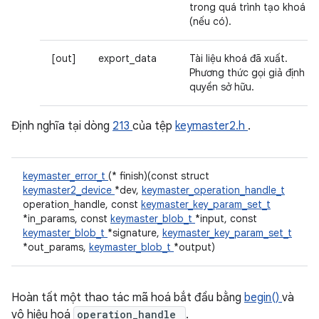
trong quá trình tạo khoá
(nếu có).
[out]
export_data
Tài liệu khoá đã xuất.
Phương thức gọi giả định
quyền sở hữu.
Định nghĩa tại dòng
213
của tệp
keymaster2.h
.
keymaster_error_t
(* finish)(const struct
keymaster2_device
*dev,
keymaster_operation_handle_t
operation_handle, const
keymaster_key_param_set_t
*in_params, const
keymaster_blob_t
*input, const
keymaster_blob_t
*signature,
keymaster_key_param_set_t
*out_params,
keymaster_blob_t
*output)
Hoàn tất một thao tác mã hoá bắt đầu bằng
begin()
và
vô hiệu hoá
operation_handle
.