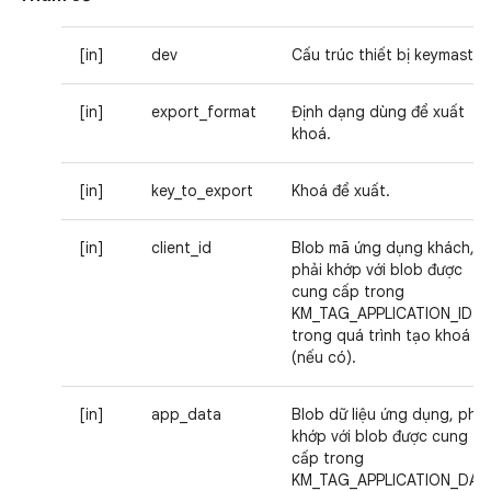
[in]
dev
Cấu trúc thiết bị keymaster.
[in]
export_format
Định dạng dùng để xuất
khoá.
[in]
key_to_export
Khoá để xuất.
[in]
client_id
Blob mã ứng dụng khách,
phải khớp với blob được
cung cấp trong
KM_TAG_APPLICATION_ID
trong quá trình tạo khoá
(nếu có).
[in]
app_data
Blob dữ liệu ứng dụng, phải
khớp với blob được cung
cấp trong
KM_TAG_APPLICATION_DAT