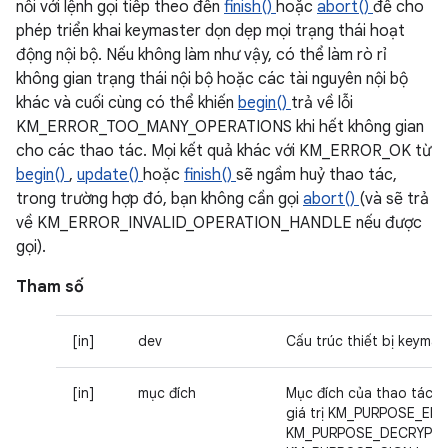
nối với lệnh gọi tiếp theo đến
finish()
hoặc
abort()
để cho
phép triển khai keymaster dọn dẹp mọi trạng thái hoạt
động nội bộ. Nếu không làm như vậy, có thể làm rò rỉ
không gian trạng thái nội bộ hoặc các tài nguyên nội bộ
khác và cuối cùng có thể khiến
begin()
trả về lỗi
KM_ERROR_TOO_MANY_OPERATIONS khi hết không gian
cho các thao tác. Mọi kết quả khác với KM_ERROR_OK từ
begin()
,
update()
hoặc
finish()
sẽ ngầm huỷ thao tác,
trong trường hợp đó, bạn không cần gọi
abort()
(và sẽ trả
về KM_ERROR_INVALID_OPERATION_HANDLE nếu được
gọi).
Tham số
[in]
dev
Cấu trúc thiết bị keymas
[in]
mục đích
Mục đích của thao tác, 
giá trị KM_PURPOSE_EN
KM_PURPOSE_DECRYPT,