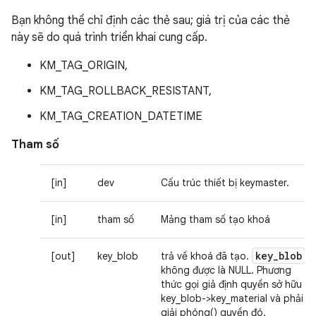
Bạn không thể chỉ định các thẻ sau; giá trị của các thẻ
này sẽ do quá trình triển khai cung cấp.
KM_TAG_ORIGIN,
KM_TAG_ROLLBACK_RESISTANT,
KM_TAG_CREATION_DATETIME
Tham số
[in]
dev
Cấu trúc thiết bị keymaster.
[in]
tham số
Mảng tham số tạo khoá
key
_
blob
[out]
key_blob
trả về khoá đã tạo.
không được là NULL. Phương
thức gọi giả định quyền sở hữu
key_blob->key_material và phải
giải phóng() quyền đó.