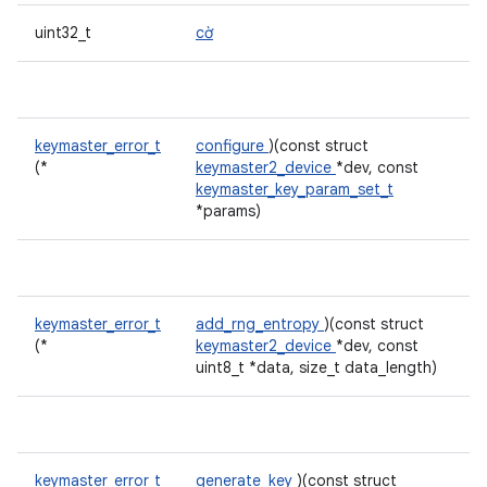
uint32_t
cờ
keymaster_error_t
configure
)(const struct
(*
keymaster2_device
*dev, const
keymaster_key_param_set_t
*params)
keymaster_error_t
add_rng_entropy
)(const struct
(*
keymaster2_device
*dev, const
uint8_t *data, size_t data_length)
keymaster_error_t
generate_key
)(const struct