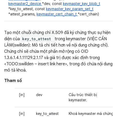
keymaster2_device
*dev, const
keymaster_key_blob_t
*key_to_attest, const
keymaster_key_param_set_t
*attest_params,
keymaster_cert_chain_t
*cert_chain)
Tạo một chuỗi chứng chỉ X.509 đã ký chứng thực sự hiện
diện của
key_to_attest
trong keymaster (VIỆC CẦN
LÀM(swillden): Mô tả chi tiết hơn về nội dung chứng chỉ).
Chứng chỉ sẽ chứa một phần mở rộng có OID
1.3.6.1.4.1.11129.2.1.17 và giá trị được xác định trong
<TODO:swillden – insert link here>, trong đó chứa nội dung
mô tả khoá.
Tham số
[in]
dev
Cấu trúc thiết bị
keymaster.
[in]
key_to_attest
Khoá keymaster mà chứng