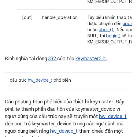
KM_ERROR_OUTPUT_PAR
[out]
handle_operation
Tay điều khiển thao tác 
được chuyển đến
update
hoặc
abort()
. Nếu opera
NULL, thì
begin()
sẽ trả 
KM_ERROR_OUTPUT_PAR
Định nghĩa tại dòng
332
của tệp
keymaster2.h
.
cấu trúc
hw_device_t
phổ biến
Các phương thức phổ biến của thiết bị keymaster.
Đây
phải là
thành phần đầu tiên của keymaster_device vì
người dùng của cấu trúc này sẽ truyền một
hw_device_t
đến con trỏ keymaster_device trong các ngữ cảnh mà
người dùng biết rằng
hw_device_t
tham chiếu đến một