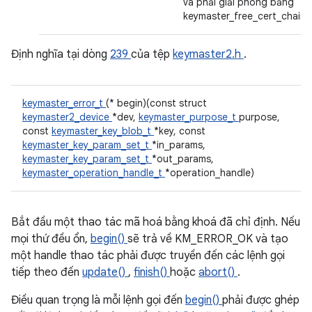
và phải giải phóng bằng
keymaster_free_cert_chain.
Định nghĩa tại dòng
239
của tệp
keymaster2.h
.
keymaster_error_t
(* begin)(const struct
keymaster2_device
*dev,
keymaster_purpose_t
purpose,
const
keymaster_key_blob_t
*key, const
keymaster_key_param_set_t
*in_params,
keymaster_key_param_set_t
*out_params,
keymaster_operation_handle_t
*operation_handle)
Bắt đầu một thao tác mã hoá bằng khoá đã chỉ định. Nếu
mọi thứ đều ổn,
begin()
sẽ trả về KM_ERROR_OK và tạo
một handle thao tác phải được truyền đến các lệnh gọi
tiếp theo đến
update()
,
finish()
hoặc
abort()
.
Điều quan trọng là mỗi lệnh gọi đến
begin()
phải được ghép