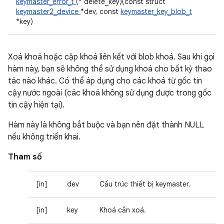
keymaster_error_t
(* delete_key)(const struct
keymaster2_device
*dev, const
keymaster_key_blob_t
*key)
Xoá khoá hoặc cặp khoá liên kết với blob khoá. Sau khi gọi
hàm này, bạn sẽ không thể sử dụng khoá cho bất kỳ thao
tác nào khác. Có thể áp dụng cho các khoá từ gốc tin
cậy nước ngoài (các khoá không sử dụng được trong gốc
tin cậy hiện tại).
Hàm này là không bắt buộc và bạn nên đặt thành NULL
nếu không triển khai.
Tham số
[in]
dev
Cấu trúc thiết bị keymaster.
[in]
key
Khoá cần xoá.