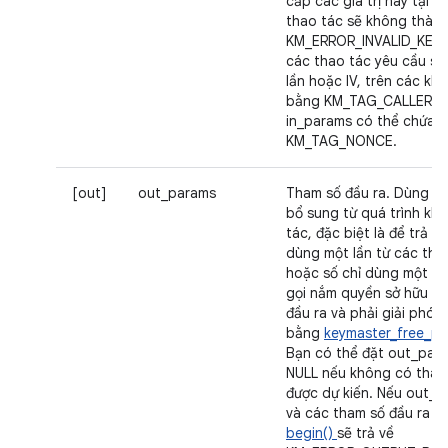
cấp các giá trị này tại đ
thao tác sẽ không thành 
KM_ERROR_INVALID_KEY_B
các thao tác yêu cầu số
lần hoặc IV, trên các kh
bằng KM_TAG_CALLER_
in_params có thể chứa t
KM_TAG_NONCE.
[out]
out_params
Tham số đầu ra. Dùng để 
bổ sung từ quá trình khở
tác, đặc biệt là để trả v
dùng một lần từ các thao
hoặc số chỉ dùng một lầ
gọi nắm quyền sở hữu m
đầu ra và phải giải phó
bằng
keymaster_free_p
Bạn có thể đặt out_par
NULL nếu không có tham
được dự kiến. Nếu out_p
và các tham số đầu ra đư
begin()
sẽ trả về