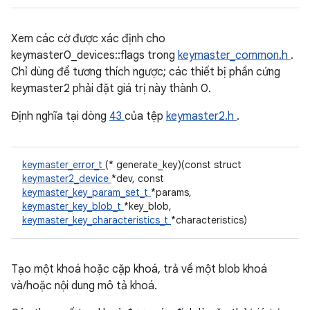
Xem các cờ được xác định cho
keymaster0_devices::flags trong
keymaster_common.h
.
Chỉ dùng để tương thích ngược; các thiết bị phần cứng
keymaster2 phải đặt giá trị này thành 0.
Định nghĩa tại dòng
43
của tệp
keymaster2.h
.
keymaster_error_t
(* generate_key)(const struct
keymaster2_device
*dev, const
keymaster_key_param_set_t
*params,
keymaster_key_blob_t
*key_blob,
keymaster_key_characteristics_t
*characteristics)
Tạo một khoá hoặc cặp khoá, trả về một blob khoá
và/hoặc nội dung mô tả khoá.