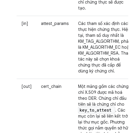
chỉ chứng thực sẽ được
tạo.
[in]
attest_params
Các tham số xác định cách
thực hiện chứng thực. Hiện
tại, tham số duy nhất là
KM_TAG_ALGORITHM, phải
là KM_ALGORITHM_EC hoặc
KM_ALGORITHM_RSA. Thao
tác này sẽ chọn khoá
chứng thực đã cấp để
dùng ký chứng chỉ.
[out]
cert_chain
Một mảng gồm các chứng
chỉ X.509 được mã hoá
theo DER. Chứng chỉ đầu
tiên sẽ là chứng chỉ cho
key
_
to
_
attest
. Các
mục còn lại sẽ liên kết trở
lại thư mục gốc. Phương
thức gọi nắm quyền sở hữu