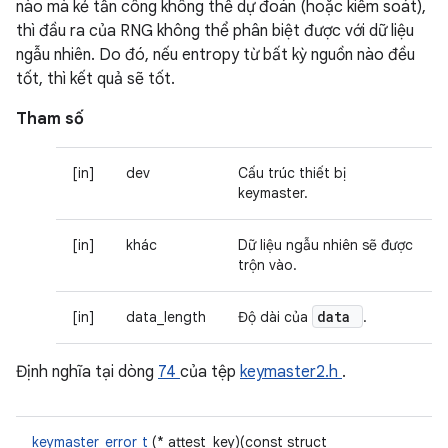
nào mà kẻ tấn công không thể dự đoán (hoặc kiểm soát),
thì đầu ra của RNG không thể phân biệt được với dữ liệu
ngẫu nhiên. Do đó, nếu entropy từ bất kỳ nguồn nào đều
tốt, thì kết quả sẽ tốt.
Tham số
[in]
dev
Cấu trúc thiết bị
keymaster.
[in]
khác
Dữ liệu ngẫu nhiên sẽ được
trộn vào.
data
[in]
data_length
Độ dài của
.
Định nghĩa tại dòng
74
của tệp
keymaster2.h
.
keymaster_error_t
(* attest_key)(const struct