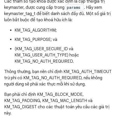
Các tham số tạo khoá được xác định là cặp thẻ/giá trị
keymaster, được cung cấp trong
params
. Hãy xem
keymaster_tag_t để biết danh sách đầy đủ. Một số giá trị
luôn bắt buộc để tạo khoá hữu ích là:
KM_TAG_ALGORITHM;
KM_TAG_PURPOSE; và
(KM_TAG_USER_SECURE_ID và
KM_TAG_USER_AUTH_TYPE) hoặc
KM_TAG_NO_AUTH_REQUIRED.
Thông thường, bạn nên chỉ định KM_TAG_AUTH_TIMEOUT
trừ phi có KM_TAG_NO_AUTH_REQUIRED, nếu không
người dùng sẽ phải xác thực mỗi khi sử dụng.
Bạn phải chỉ định KM_TAG_BLOCK_MODE,
KM_TAG_PADDING, KM_TAG_MAC_LENGTH và
KM_TAG_DIGEST cho các thuật toán yêu cầu các giá trị
này.