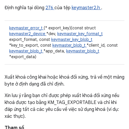
Định nghĩa tại dòng
276
của tệp
keymaster2.h
.
keymaster_error_t
(* export_key)(const struct
keymaster2_device
*dev,
keymaster_key_format_t
export_format, const
keymaster_key_blob_t
*key_to_export, const
keymaster_blob_t
*client_id, const
keymaster_blob_t
*app_data,
keymaster_blob_t
*export_data)
Xuất khoá công khai hoặc khoá đối xứng, trả về một mảng
byte ở định dạng đã chỉ định.
Xin lưu ý rằng bạn chỉ được phép xuất khoá đối xứng nếu
khoá được tạo bằng KM_TAG_EXPORTABLE và chỉ khi
đáp ứng tất cả các yêu cầu về việc sử dụng khoá (ví dụ:
xác thực).
Tham số