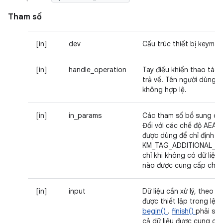
Tham số
[in]
dev
Cấu trúc thiết bị keymas
[in]
handle_operation
Tay điều khiển thao tác
trả về. Tên người dùng n
không hợp lệ.
[in]
in_params
Các tham số bổ sung cho
Đối với các chế độ AEAD, 
được dùng để chỉ định
KM_TAG_ADDITIONAL_DA
chỉ khi không có dữ liệu
nào được cung cấp cho
[in]
input
Dữ liệu cần xử lý, theo 
được thiết lập trong lện
begin()
.
finish()
phải sử 
cả dữ liệu được cung cấ