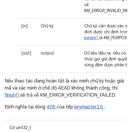
về
KM_ERROR_INVALID_INPU
[in]
Chữ ký
Chữ ký cần được xác mi
đích được chỉ định trong 
begin()
là KM_PURPOSE_V
[out]
output
Dữ liệu đầu ra, nếu có. 
thức gọi giả định quyền 
vùng đệm được phân bổ.
Nếu thao tác đang hoàn tất là xác minh chữ ký hoặc giải
mã và xác minh ở chế độ AEAD không thành công, thì
finish()
sẽ trả về KM_ERROR_VERIFICATION_FAILED.
Định nghĩa tại dòng
405
của tệp
keymaster2.h
.
Cờ uint32_t