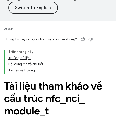
AOSP
Thông tin này có hữu ích không cho bạn không?
Trên trang này
Trường dữ liệu
Nội dung mô tả chi tiết
Tài liệu về trường
Tài liệu tham khảo về
cấu trúc nfc
_
nci
_
module
_
t