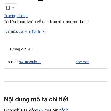
Trường dữ liệu
Tài liệu tham khảo về cấu trúc nfc_nci_module_t
#include <
nfc.h
>
Trường dữ liệu
struct
hw_module_t
common
Nội dung mô tả chi tiết
Định nghĩa tại dòng
62
của tệp
nfc.h
.