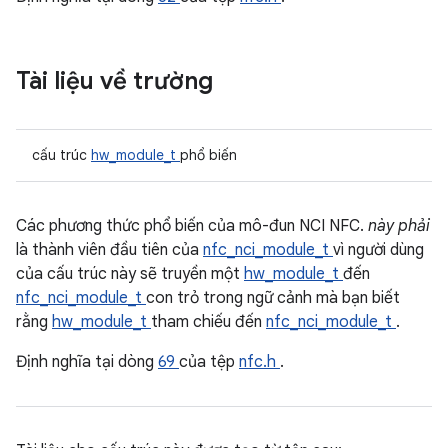
Tài liệu về trường
cấu trúc
hw_module_t
phổ biến
Các phương thức phổ biến của mô-đun NCI NFC.
này phải
là thành viên đầu tiên của
nfc_nci_module_t
vì người dùng
của cấu trúc này sẽ truyền một
hw_module_t
đến
nfc_nci_module_t
con trỏ trong ngữ cảnh mà bạn biết
rằng
hw_module_t
tham chiếu đến
nfc_nci_module_t
.
Định nghĩa tại dòng
69
của tệp
nfc.h
.