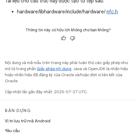
Tài liệu cho cấu trúc này được tạo từ tệp sau:
hardware/libhardware/include/hardware/
nfc.h
Thông tin này có hữu ích không cho bạn không?
Nội dung và mã mẫu trên trang này phải tuân thủ các giấy phép như
mô tả trong phần
Giấy phép nội dung
. Java và OpenJDK là nhãn hiệu
hoặc nhãn hiệu đã đăng ký của Oracle và/hoặc đơn vị liên kết của
Oracle.
Cập nhật lần gần đây nhất: 2025-07-27 UTC.
BẢN DỰNG
Vị trí lưu trữ mã Android
Yêu cầu