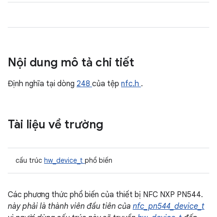
Nội dung mô tả chi tiết
Định nghĩa tại dòng
248
của tệp
nfc.h
.
Tài liệu về trường
cấu trúc
hw_device_t
phổ biến
Các phương thức phổ biến của thiết bị NFC NXP PN544.
này phải là thành viên đầu tiên của
nfc_pn544_device_t