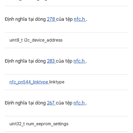
Định nghĩa tại dòng
278
của tệp
nfc.h
.
uint8_t i2c_device_address
Định nghĩa tại dòng
283
của tệp
nfc.h
.
nfc_pn544_linktype
linktype
Định nghĩa tại dòng
267
của tệp
nfc.h
.
uint32_t num_eeprom_settings