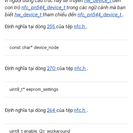
vì người dùng cấu trúc này sẽ truyền
hw_device_t
đến
con trỏ
nfc_pn544_device_t
trong các ngữ cảnh mà bạn
biết
hw_device_t
tham chiếu đến
nfc_pn544_device_t
.
Định nghĩa tại dòng
255
của tệp
nfc.h
.
const char* device_node
Định nghĩa tại dòng
270
của tệp
nfc.h
.
uint8_t* eeprom_settings
Định nghĩa tại dòng
264
của tệp
nfc.h
.
uint8_t enable_i2c_workaround