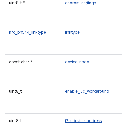
uint8_t *
eeprom_settings
nfc_pn544_linktype
linktype
const char *
device_node
uint8_t
enable_i2c_workaround
uint8_t
i2c_device_address