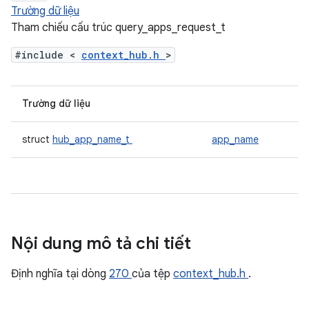
Trường dữ liệu
Tham chiếu cấu trúc query_apps_request_t
#include <
context_hub.h
>
Trường dữ liệu
struct
hub_app_name_t
app_name
Nội dung mô tả chi tiết
Định nghĩa tại dòng
270
của tệp
context_hub.h
.