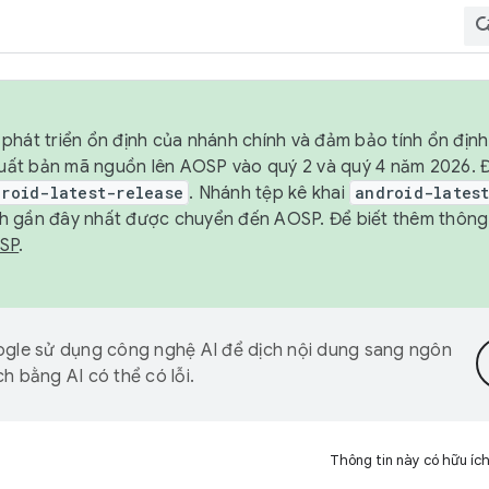
phát triển ổn định của nhánh chính và đảm bảo tính ổn địn
ẽ xuất bản mã nguồn lên AOSP vào quý 2 và quý 4 năm 2026.
droid-latest-release
. Nhánh tệp kê khai
android-lates
h gần đây nhất được chuyển đến AOSP. Để biết thêm thông t
OSP
.
gle sử dụng công nghệ AI để dịch nội dung sang ngôn
h bằng AI có thể có lỗi.
Thông tin này có hữu íc