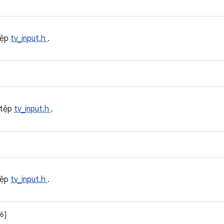
tệp
tv_input.h
.
 tệp
tv_input.h
.
tệp
tv_input.h
.
6]