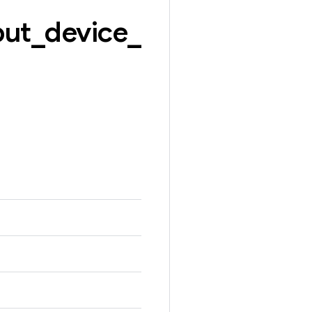
put
_
device
_