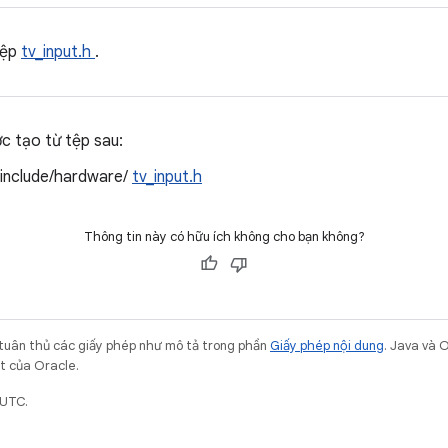
tệp
tv_input.h
.
ợc tạo từ tệp sau:
/include/hardware/
tv_input.h
Thông tin này có hữu ích không cho bạn không?
 tuân thủ các giấy phép như mô tả trong phần
Giấy phép nội dung
. Java và 
ết của Oracle.
 UTC.