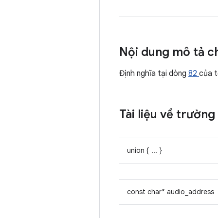
Nội dung mô tả ch
Định nghĩa tại dòng
82
của 
Tài liệu về trường
union { ... }
const char* audio_address