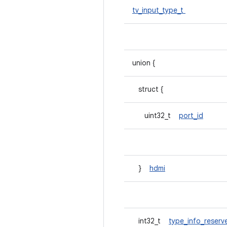
tv_input_type_t
union {
struct {
uint32_t
port_id
}
hdmi
int32_t
type_info_reser