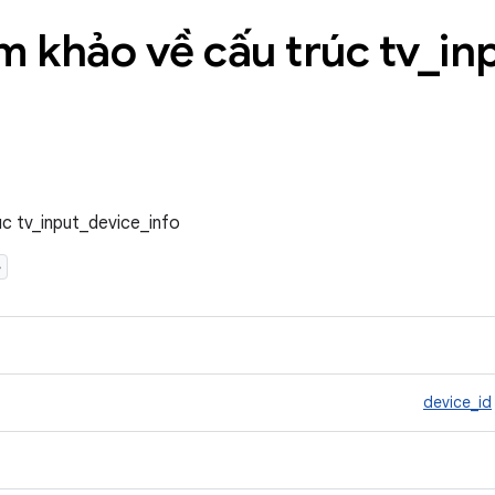
am khảo về cấu trúc tv
_
in
úc tv_input_device_info
>
device_id