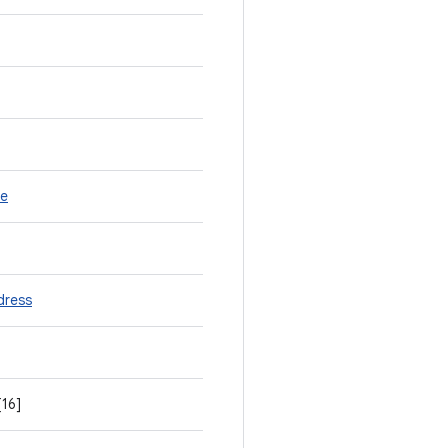
pe
dress
[16]