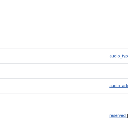
audio_ty
audio_ad
reserved