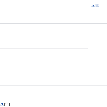
type
ved
[16]